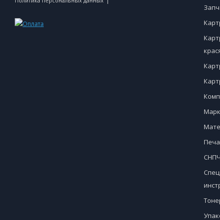
|
Политика персональных данных
Запч
Карт
Карт
крас
Карт
Карт
Комп
Марк
Мате
Печа
СНПЧ
Спец
инст
Тоне
Упак