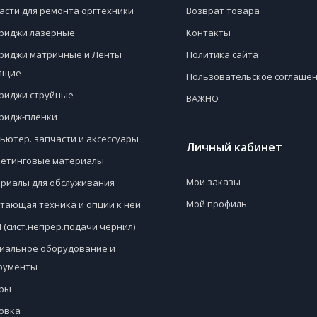
асти для ремонта оргтехники
Возврат товара
риджи лазерные
Контакты
риджи матричные и Ленты
Политика сайта
ящие
Пользовательское соглаше
риджи струйные
ВАЖНО
ридж-пленки
ьютер. запчасти и аксессуары
Личный кабинет
етинговые материалы
Мои заказы
риалы для обслуживания
Мой профиль
тающая техника и опции к ней
 (сист.непрер.подачи чернил)
иальное оборудование и
рументы
ры
овка