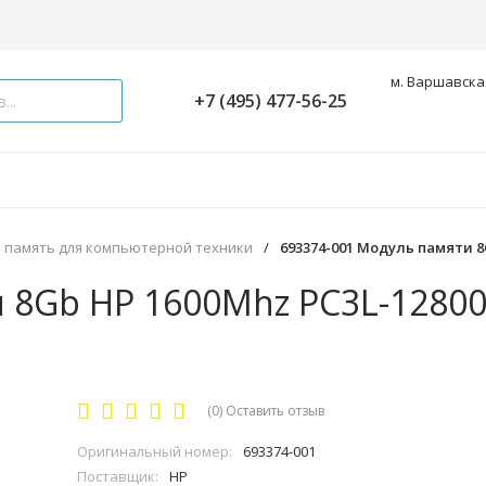
м. Варшавская
+7 (495) 477-56-25
 память для компьютерной техники
/
693374-001 Модуль памяти 8
и 8Gb HP 1600Mhz PC3L-1280
(0)
Оставить отзыв
Оригинальный номер:
693374-001
Поставщик:
HP