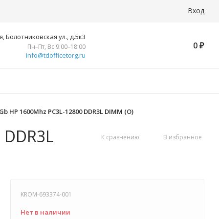
Вход
, Болотниковская ул., д.5к3
0
₽
Пн–Пт, Вс 9:00–18:00
info@tdofficetorg.ru
Gb HP 1600Mhz PC3L-12800 DDR3L DIMM (O)
0 DDR3L
К сравнению
В избранное
KROM-693374-001
Нет в наличии