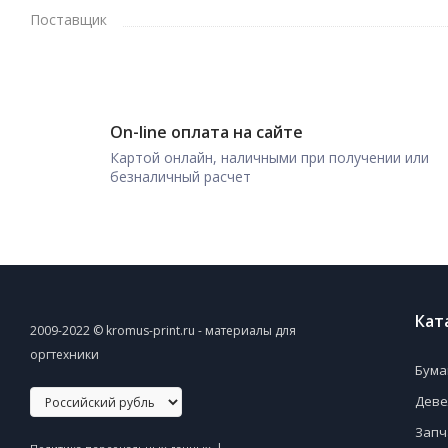
Поставщик
On-line оплата на сайте
Картой онлайн, наличными при получении или
безналичный расчет
Кат
2009-2022 © kromus-print.ru - материалы для
оргтехники
Бума
Деве
Запч