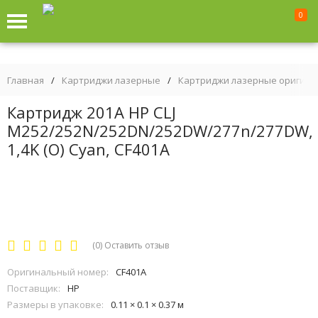
0
Главная
/
Картриджи лазерные
/
Картриджи лазерные оригин
Картридж 201A HP CLJ
M252/252N/252DN/252DW/277n/277DW,
1,4K (O) Cyan, CF401A
(0)
Оставить отзыв
Оригинальный номер:
CF401A
Поставщик:
HP
Размеры в упаковке:
0.11 × 0.1 × 0.37 м