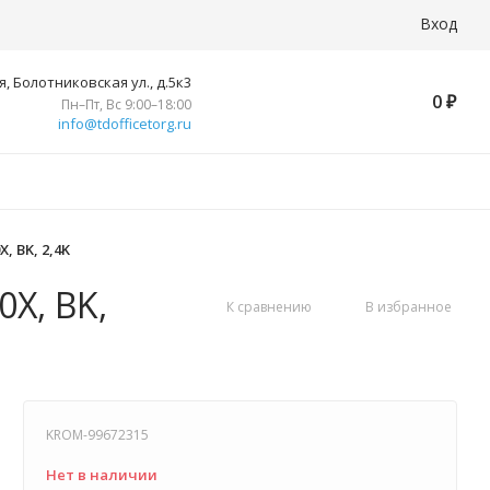
Вход
, Болотниковская ул., д.5к3
0
₽
Пн–Пт, Вс 9:00–18:00
info@tdofficetorg.ru
, BK, 2,4K
X, BK,
К сравнению
В избранное
KROM-99672315
Нет в наличии