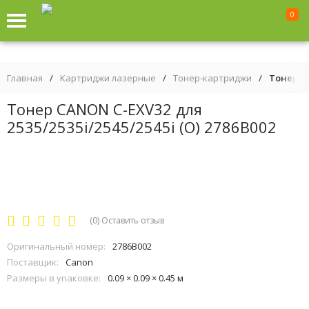
0
Главная
/
Картриджи лазерные
/
Тонер-картриджи
/
Тонер CA
Тонер CANON C-EXV32 для
2535/2535i/2545/2545i (O) 2786B002
(0)
Оставить отзыв
Оригинальный номер:
2786B002
Поставщик:
Canon
Размеры в упаковке:
0.09 × 0.09 × 0.45 м