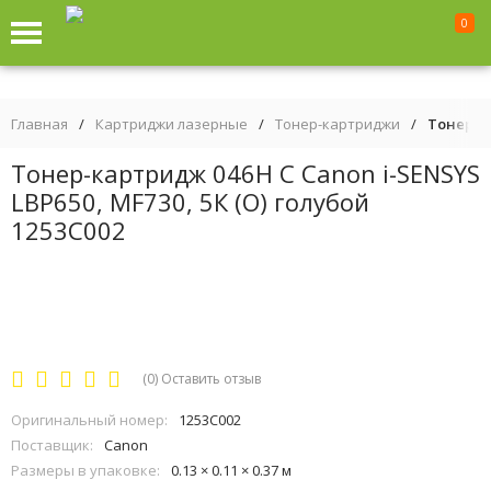
0
Главная
/
Картриджи лазерные
/
Тонер-картриджи
/
Тонер-ка
Тонер-картридж 046H C Canon i-SENSYS
LBP650, MF730, 5К (О) голубой
1253C002
(0)
Оставить отзыв
Оригинальный номер:
1253C002
Поставщик:
Canon
Размеры в упаковке:
0.13 × 0.11 × 0.37 м