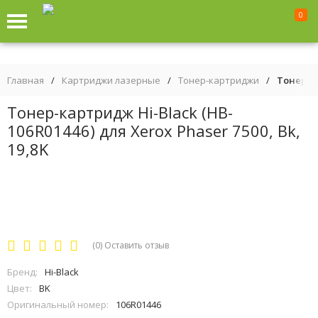
0
Главная
/
Картриджи лазерные
/
Тонер-картриджи
/
Тонер-ка
Тонер-картридж Hi-Black (HB-
106R01446) для Xerox Phaser 7500, Bk,
19,8K
(0)
Оставить отзыв
Бренд:
Hi-Black
Цвет:
BK
Оригинальный номер:
106R01446