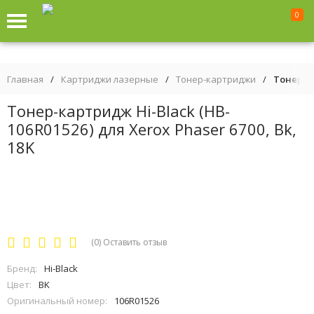
0
Главная
/
Картриджи лазерные
/
Тонер-картриджи
/
Тонер-ка
Тонер-картридж Hi-Black (HB-
106R01526) для Xerox Phaser 6700, Bk,
18K
(0)
Оставить отзыв
Бренд:
Hi-Black
Цвет:
BK
Оригинальный номер:
106R01526