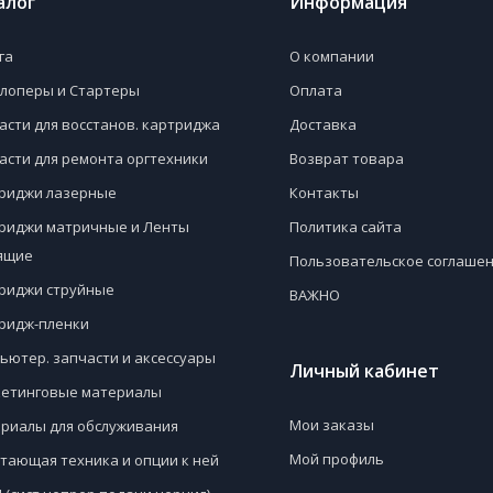
алог
Информация
га
О компании
лоперы и Стартеры
Оплата
асти для восстанов. картриджа
Доставка
асти для ремонта оргтехники
Возврат товара
риджи лазерные
Контакты
риджи матричные и Ленты
Политика сайта
ящие
Пользовательское соглаше
риджи струйные
ВАЖНО
ридж-пленки
ьютер. запчасти и аксессуары
Личный кабинет
етинговые материалы
Мои заказы
риалы для обслуживания
Мой профиль
тающая техника и опции к ней