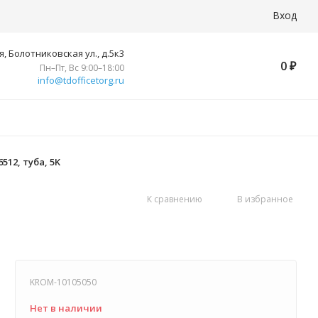
Вход
, Болотниковская ул., д.5к3
0
₽
Пн–Пт, Вс 9:00–18:00
info@tdofficetorg.ru
512, туба, 5K
К сравнению
В избранное
KROM-10105050
Нет в наличии