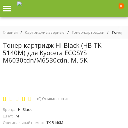
0
Главная
/
Картриджи лазерные
/
Тонер-картриджи
/
Тонер-ка
Тонер-картридж Hi-Black (HB-TK-
5140M) для Kyocera ECOSYS
M6030cdn/M6530cdn, M, 5K
(0)
Оставить отзыв
Бренд:
Hi-Black
Цвет:
M
Оригинальный номер:
TK-5140M