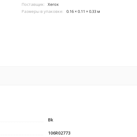
Поставщик:
Xerox
Размеры в упаковке:
0.16 × 0.11 × 0.33 м
Bk
106R02773