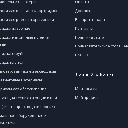
лоперы и Стартеры
Оплата
асти для восстанов. картриджа
Доставка
асти для ремонта оргтехники
Возврат товара
риджи лазерные
Контакты
риджи матричные и Ленты
Политика сайта
ящие
Пользовательское соглаше
риджи струйные
ВАЖНО
ридж-пленки
ьютер. запчасти и аксессуары
Личный кабинет
етинговые материалы
Мои заказы
риалы для обслуживания
Мой профиль
тающая техника и опции к ней
 (сист.непрер.подачи чернил)
иальное оборудование и
рументы