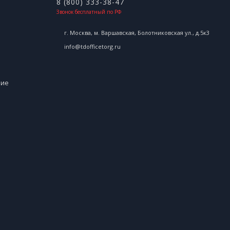
8 (800) 333-38-47
Звонок бесплатный по РФ
г. Москва, м. Варшавская, Болотниковская ул., д.5к3
info@tdofficetorg.ru
ние