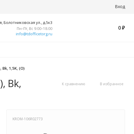
Вход
, Болотниковская ул., д.5к3
0
₽
Пн–Пт, Вс 9:00–18:00
info@tdofficetorg.ru
Bk, 1,5K, (О)
, Bk,
К сравнению
В избранное
KROM-106R02773