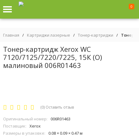
0
Главная
/
Картриджи лазерные
/
Тонер-картриджи
/
Тонер-ка
Тонер-картридж Xerox WC
7120/7125/7220/7225, 15К (О)
малиновый 006R01463
(0)
Оставить отзыв
Оригинальный номер:
006R01463
Поставщик:
Xerox
Размеры в упаковке:
0.08 × 0.09 × 0.47 м