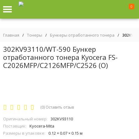
0
Главная
/
Тонеры
/
Бункеры отработанного тонера
/
302KV93
302KV93110/WT-590 Бункер
отработанного тонера Kyocera FS-
C2026MFP/C2126MFP/C2526 (O)
(0)
Оставить отзыв
Оригинальный номер:
302KV93110
Поставщик:
Kyocera-Mita
Размеры в упаковке:
0.12 × 0.07 × 0.15 м