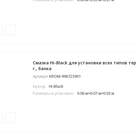
Смазка Hi-Black для установки всех типов те
г., банка
KROM-996723901
Артикул:
Бренд:
Hi-Black
Размеры в упаковке:
0.06 м×0.07 м×0.03 м