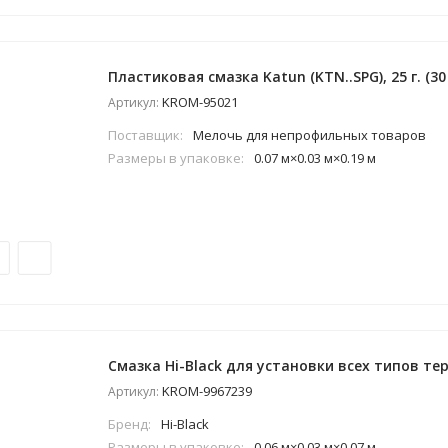
Пластиковая смазка Katun (KTN..SPG), 25 г. (30
KROM-95021
Артикул:
Поставщик:
Мелочь для непрофильных товаров
Размеры в упаковке:
0.07 м×0.03 м×0.19 м
Смазка Hi-Black для установки всех типов тер
KROM-9967239
Артикул:
Бренд:
Hi-Black
Размеры в упаковке:
0.06 м×0.03 м×0.07 м