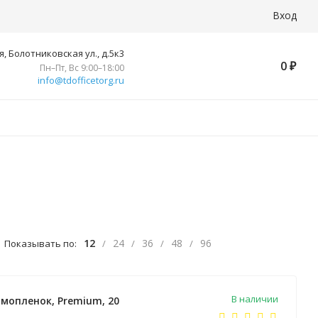
Вход
, Болотниковская ул., д.5к3
0
₽
Пн–Пт, Вс 9:00–18:00
info@tdofficetorg.ru
12
24
36
48
96
Показывать по:
/
/
/
/
В наличии
рмопленок, Premium, 20