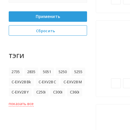
Применить
Сбросить
ТЭГИ
2735
2835
5051
5250
5255
C-EXV28 Bk
C-EXV28 C
C-EXV28 M
C-EXV28 Y
C250i
C300i
C360i
показать все