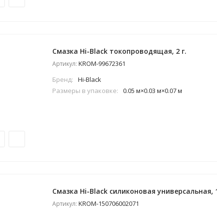
Смазка Hi-Black токопроводящая, 2 г.
KROM-99672361
Артикул:
Бренд:
Hi-Black
Размеры в упаковке:
0.05 м×0.03 м×0.07 м
Смазка Hi-Black силиконовая универсальная, 
KROM-150706002071
Артикул: