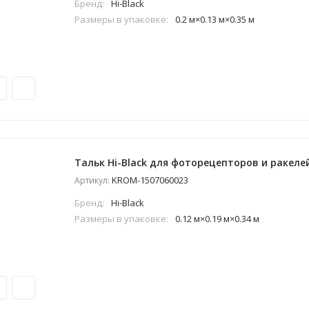
Бренд:
Hi-Black
Размеры в упаковке:
0.2 м×0.13 м×0.35 м
Тальк Hi-Black для фоторецепторов и ракелей,
KROM-1507060023
Артикул:
Бренд:
Hi-Black
Размеры в упаковке:
0.12 м×0.19 м×0.34 м