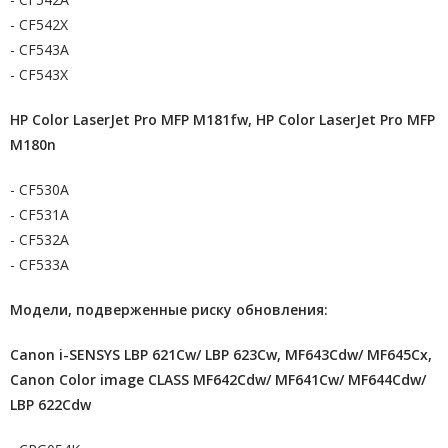
- CF542X
- CF543A
- CF543X
HP Color LaserJet Pro MFP M181fw, HP Color LaserJet Pro MFP
M180n
- CF530A
- CF531A
- CF532A
- CF533A
Модели, подверженные риску обновления:
Canon i-SENSYS LBP 621Cw/ LBP 623Cw, MF643Cdw/ MF645Cx,
Canon Color image CLASS MF642Cdw/ MF641Cw/ MF644Cdw/
LBP 622Cdw