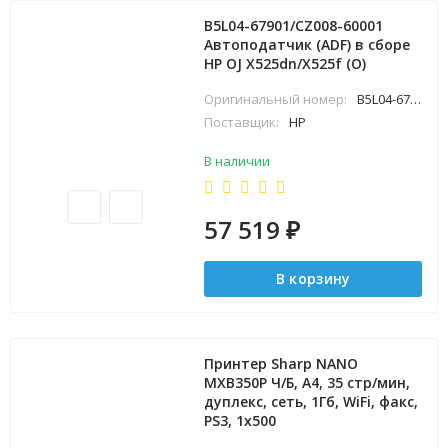
B5L04-67901/CZ008-60001
Автоподатчик (ADF) в сборе
HP OJ X525dn/X525f (O)
Оригинальный номер:
B5L04-67901
Поставщик:
HP
В наличии
57 519
₽
В корзину
Принтер Sharp NANO
MXB350P Ч/Б, A4, 35 стр/мин,
дуплекс, сеть, 1Гб, WiFi, факс,
PS3, 1x500