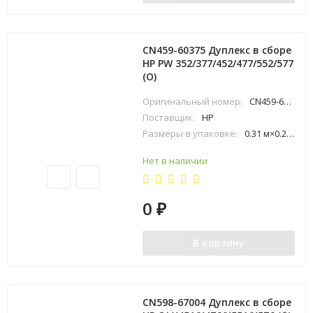
CN459-60375 Дуплекс в сборе
HP PW 352/377/452/477/552/577
(O)
Оригинальный номер:
CN459-60375
Поставщик:
HP
Размеры в упаковке:
0.31 м×0.21 м×0.41 м
Нет в наличии
0
₽
В корзину
CN598-67004 Дуплекс в сборе