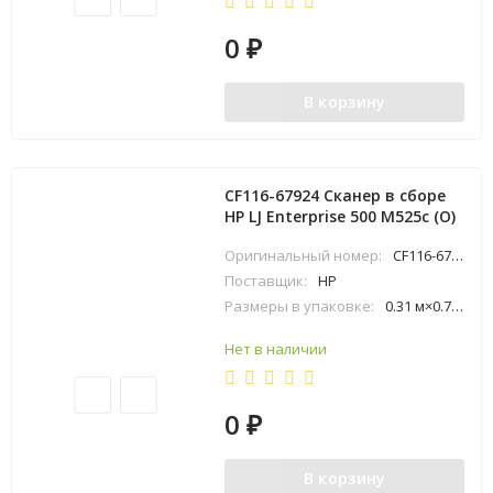
0
₽
В корзину
CF116-67924 Сканер в сборе
HP LJ Enterprise 500 M525c (O)
Оригинальный номер:
CF116-67924
Поставщик:
HP
Размеры в упаковке:
0.31 м×0.73 м×0.8 м
Нет в наличии
0
₽
В корзину