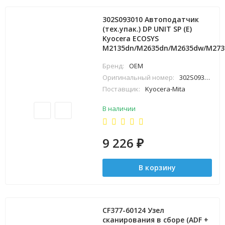
302S093010 Автоподатчик
(тех.упак.) DP UNIT SP (E)
Kyocera ECOSYS
M2135dn/M2635dn/M2635dw/M27
Бренд:
OEM
Оригинальный номер:
302S093010
Поставщик:
Kyocera-Mita
В наличии
9 226
₽
В корзину
CF377-60124 Узел
сканирования в сборе (ADF +