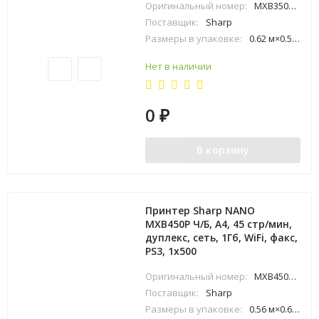
Оригинальный номер:
MXB350PEE
Поставщик:
Sharp
Размеры в упаковке:
0.62 м×0.56 м×0.64 м
Нет в наличии
0
₽
В корзину
Принтер Sharp NANO
MXB450P Ч/Б, A4, 45 стр/мин,
дуплекс, сеть, 1Гб, WiFi, факс,
PS3, 1x500
Оригинальный номер:
MXB450PEE
Поставщик:
Sharp
Размеры в упаковке:
0.56 м×0.64 м×0.62 м