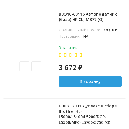
B3Q10-60116 Автоподатчик
(база) HP CLJ M377 (O)
Оригинальный номер:
B3Q10-60116
Поставщик:
HP
В наличии
3 672
₽
В корзину
D008UG001 Дуплекс в сборе
Brother HL-
L5000/L5100/L5200/DCP-
L5500/MFC-L5700/5750 (O)