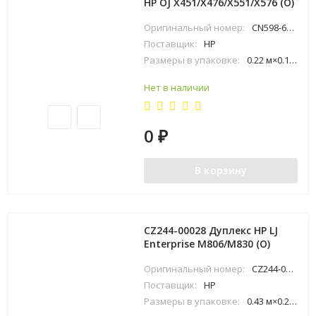
HP OJ X451/X476/X551/X576 (O)
Оригинальный номер:
CN598-67004
Поставщик:
HP
Размеры в упаковке:
0.22 м×0.15 м×0.31 м
Нет в наличии
0
₽
В корзину
CZ244-00028 Дуплекс HP LJ
Enterprise M806/M830 (O)
Оригинальный номер:
CZ244-00028
Поставщик:
HP
Размеры в упаковке:
0.43 м×0.25 м×0.43 м