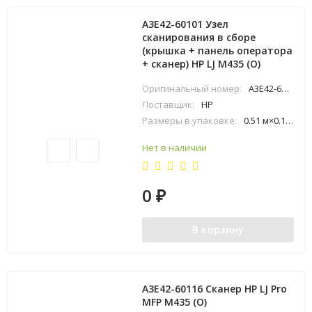
A3E42-60101 Узел
сканирования в сборе
(крышка + панель оператора
+ сканер) HP LJ M435 (O)
Оригинальный номер:
A3E42-60101
Поставщик:
HP
Размеры в упаковке:
0.51 м×0.16 м×0.6 м
Нет в наличии
0
₽
В корзину
A3E42-60116 Сканер HP LJ Pro
MFP M435 (O)