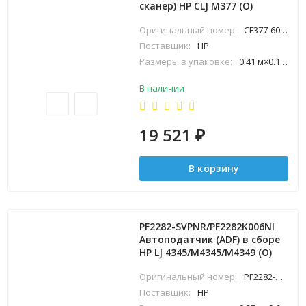
сканер) HP CLJ M377 (O)
Оригинальный номер:
CF377-60124
Поставщик:
HP
Размеры в упаковке:
0.41 м×0.18 м×0.51 м
В наличии
19 521
₽
В корзину
PF2282-SVPNR/PF2282K006NI
Автоподатчик (ADF) в сборе
HP LJ 4345/M4345/M4349 (O)
Оригинальный номер:
PF2282-SVPNR
Поставщик:
HP