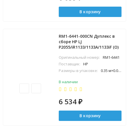
В корзину
RM1-6441-000CN Дуплекс в
сборе HP LJ
P2055/iR1133/1133A/1133iF (O)
Оригинальный номер:
RM1-6441
Поставщик:
HP
Размеры в упаковке:
0.35 м×0.08 м×0.38 м
В наличии
6 534
₽
В корзину