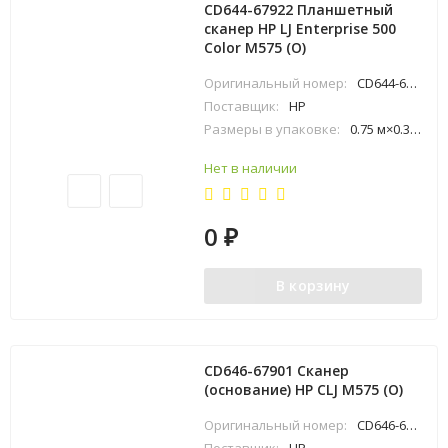
CD644-67922 Планшетный
сканер HP LJ Enterprise 500
Color M575 (O)
Оригинальный номер:
CD644-67922
Поставщик:
HP
Размеры в упаковке:
0.75 м×0.3 м×0.79 м
Нет в наличии
0
₽
В корзину
CD646-67901 Сканер
(основание) HP СLJ M575 (O)
Оригинальный номер:
CD646-67901