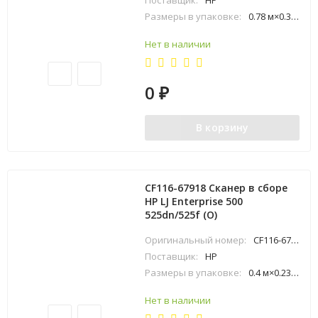
Поставщик:
HP
Размеры в упаковке:
0.78 м×0.3 м×0.74 м
Нет в наличии
0
₽
В корзину
CF116-67918 Сканер в сборе
HP LJ Enterprise 500
525dn/525f (O)
Оригинальный номер:
CF116-67918
Поставщик:
HP
Размеры в упаковке:
0.4 м×0.23 м×0.49 м
Нет в наличии