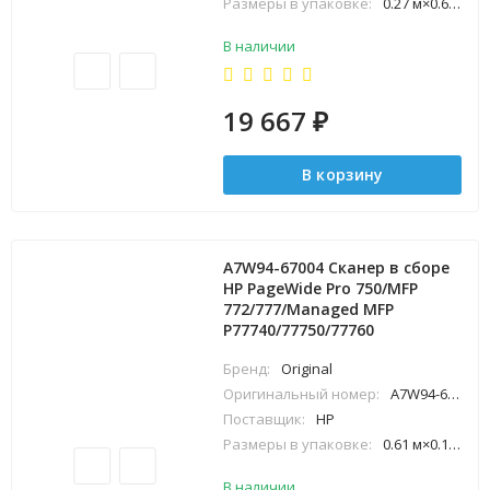
Размеры в упаковке:
0.27 м×0.68 м×0.66 м
В наличии
19 667
₽
В корзину
A7W94-67004 Cканер в сборе
HP PageWide Pro 750/MFP
772/777/Managed MFP
P77740/77750/77760
Бренд:
Original
Оригинальный номер:
A7W94-67004
Поставщик:
HP
Размеры в упаковке:
0.61 м×0.16 м×0.66 м
В наличии