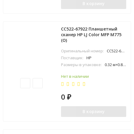
В корзину
CC522-67922 Планшетный
сканер HP LJ Color MFP M775
(O)
Оригинальный номер:
CC522-67922
Поставщик:
HP
Размеры в упаковке:
0.32 м×0.83 м×0.83 м
Нет в наличии
0
₽
В корзину