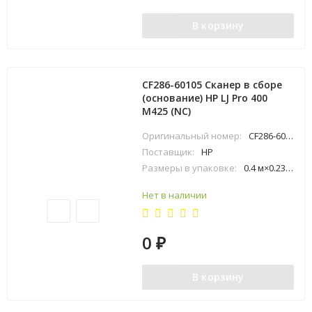
В корзину
CF286-60105 Сканер в сборе
(основание) HP LJ Pro 400
M425 (NC)
Оригинальный номер:
CF286-60105
Поставщик:
HP
Размеры в упаковке:
0.4 м×0.23 м×0.49 м
Нет в наличии
0
₽
В корзину