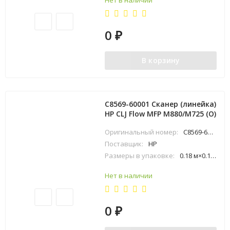
Нет в наличии
0
₽
В корзину
C8569-60001 Сканер (линейка)
HP CLJ Flow MFP M880/M725 (O)
Оригинальный номер:
C8569-60001
Поставщик:
HP
Размеры в упаковке:
0.18 м×0.11 м×0.51 м
Нет в наличии
0
₽