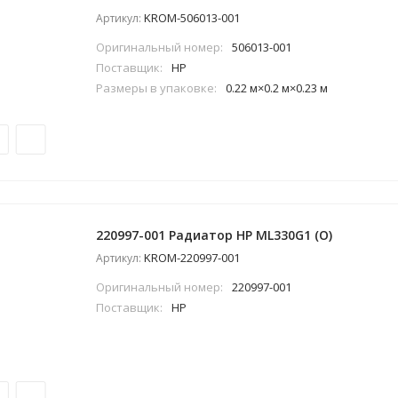
KROM-506013-001
Артикул:
Оригинальный номер:
506013-001
Поставщик:
HP
Размеры в упаковке:
0.22 м×0.2 м×0.23 м
220997-001 Радиатор HP ML330G1 (O)
KROM-220997-001
Артикул:
Оригинальный номер:
220997-001
Поставщик:
HP