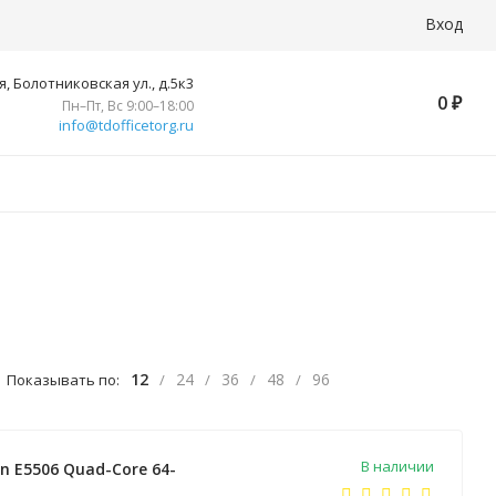
Вход
, Болотниковская ул., д.5к3
0
₽
Пн–Пт, Вс 9:00–18:00
info@tdofficetorg.ru
12
24
36
48
96
Показывать по:
/
/
/
/
В наличии
on E5506 Quad-Core 64-