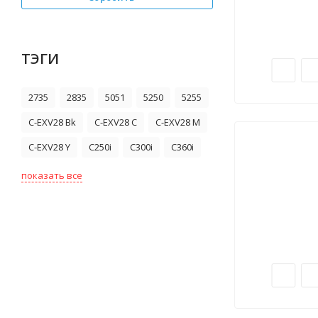
ТЭГИ
2735
2835
5051
5250
5255
C-EXV28 Bk
C-EXV28 C
C-EXV28 M
C-EXV28 Y
C250i
C300i
C360i
показать все