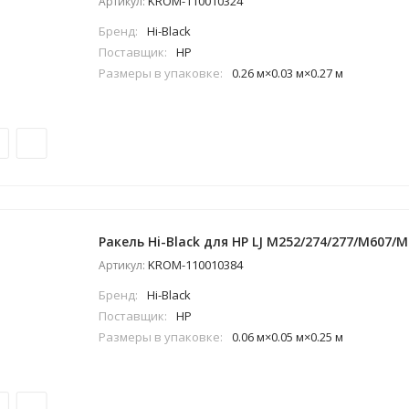
KROM-110010324
Артикул:
Бренд:
Hi-Black
Поставщик:
HP
Размеры в упаковке:
0.26 м×0.03 м×0.27 м
Ракель Hi-Black для HP LJ M252/274/277/M607/M6
KROM-110010384
Артикул:
Бренд:
Hi-Black
Поставщик:
HP
Размеры в упаковке:
0.06 м×0.05 м×0.25 м