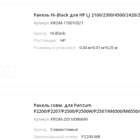
Ракель Hi-Black для HP LJ 2100/2300/4500/2420/
KROM-110010321
Артикул:
Бренд:
Hi-Black
Поставщик:
HP
Размеры в упаковке:
0.04 м×0.01 м×0.25 м
Ракель совм. для Pantum
P2200/P2207/P2500/P2500W/P2507/M6500/M6550/
KROM-20310086699
Артикул:
Бренд:
Совместимые
Оригинальный номер:
P2200-WB