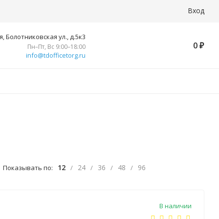
Вход
, Болотниковская ул., д.5к3
0
₽
Пн–Пт, Вс 9:00–18:00
info@tdofficetorg.ru
12
24
36
48
96
Показывать по:
/
/
/
/
В наличии