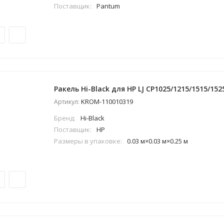
Поставщик:
Pantum
Ракель Hi-Black для HP LJ CP1025/1215/1515/15
KROM-110010319
Артикул:
Бренд:
Hi-Black
Поставщик:
HP
Размеры в упаковке:
0.03 м×0.03 м×0.25 м