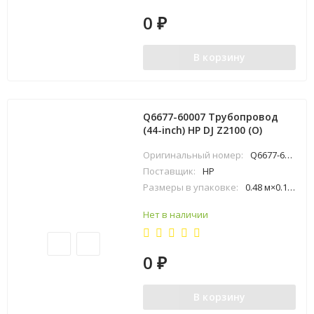
0
₽
В корзину
Q6677-60007 Трубопровод
(44-inch) HP DJ Z2100 (O)
Оригинальный номер:
Q6677-60007
Поставщик:
HP
Размеры в упаковке:
0.48 м×0.15 м×1.04 м
Нет в наличии
0
₽
В корзину