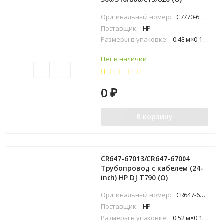
Оригинальный номер:
C7770-60286
Поставщик:
HP
Размеры в упаковке:
0.48 м×0.15 м×1.04 м
Нет в наличии
0
₽
В корзину
CR647-67013/CR647-67004
Трубопровод с кабелем (24-
inch) HP DJ T790 (O)
Оригинальный номер:
CR647-67013
Поставщик:
HP
Размеры в упаковке:
0.52 м×0.12 м×0.72 м