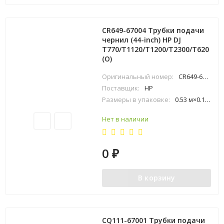
CR649-67004 Трубки подачи
чернил (44-inch) HP DJ
T770/T1120/T1200/T2300/T620
(O)
Оригинальный номер:
CR649-67004
Поставщик:
HP
Размеры в упаковке:
0.53 м×0.12 м×0.73 м
Нет в наличии
0
₽
В корзину
CQ111-67001 Трубки подачи