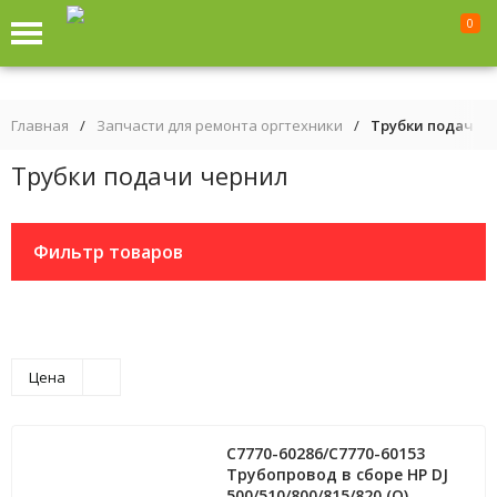
0
Главная
/
Запчасти для ремонта оргтехники
/
Трубки подачи 
Трубки подачи чернил
Фильтр товаров
Цена
C7770-60286/C7770-60153
Трубопровод в сборе HP DJ
500/510/800/815/820 (O)