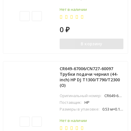
Нет в наличии
0
₽
В корзину
CR649-67006/CN727-60097
Трубки подачи чернил (44-
inch) HP DJ T1300/T790/T2300
(O)
Оригинальный номер:
CR649-67006
Поставщик:
HP
Размеры в упаковке:
0.53 м×0.12 м×0.73 м
Нет в наличии