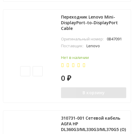
Переходник Lenovo Mini-
DisplayPort-to-DisplayPort
Cable
Оригинальный номер:
0B47091
Поставщик:
Lenovo
Нет в наличии
0
₽
В корзину
310731-001 Сетевой кабель
AGFA HP
DL360G3/ML330G3/ML370G5 (O)