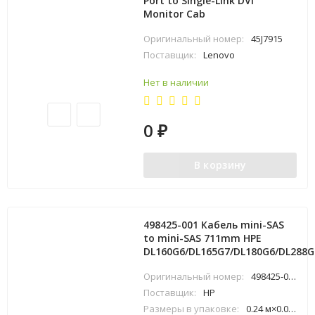
Port to Single-Link DVI
Monitor Cab
Оригинальный номер:
45J7915
Поставщик:
Lenovo
Нет в наличии
0
₽
В корзину
498425-001 Кабель mini-SAS
to mini-SAS 711mm HPE
DL160G6/DL165G7/DL180G6/DL288G
Оригинальный номер:
498425-001
Поставщик:
HP
Размеры в упаковке:
0.24 м×0.05 м×0.29 м