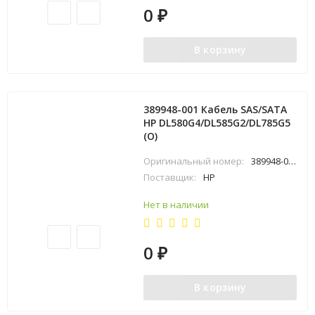
0
₽
В корзину
389948-001 Кабель SAS/SATA
HP DL580G4/DL585G2/DL785G5
(O)
Оригинальный номер:
389948-001
Поставщик:
HP
Нет в наличии
0
₽
В корзину