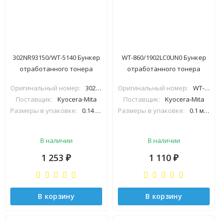
302NR93150/WT-5140 Бункер
WT-860/1902LC0UN0 Бункер
отработанного тонера
отработанного тонера
Kyocera
Kyocera TASKalfa
Оригинальный номер:
302NR93150
Оригинальный номер:
WT-860/1902LC0UN0
P6130/P7040/M6030/P6035 (О)
3050ci/3550ci/4550ci (О)
Поставщик:
Kyocera-Mita
Поставщик:
Kyocera-Mita
Размеры в упаковке:
0.14 м×0.05 м×0.14 м
Размеры в упаковке:
0.1 м×0.07 м×0.35 м
В наличии
В наличии
1 253
1 110
₽
₽
В корзину
В корзину