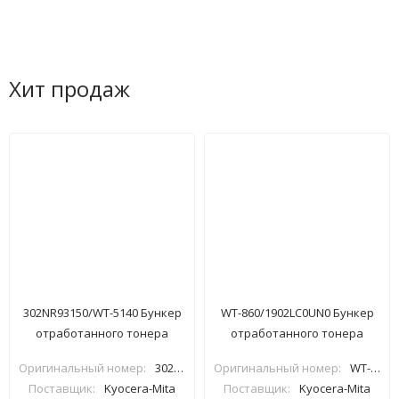
Хит продаж
302NR93150/WT-5140 Бункер
WT-860/1902LC0UN0 Бункер
отработанного тонера
отработанного тонера
Kyocera
Kyocera TASKalfa
Оригинальный номер:
302NR93150
Оригинальный номер:
WT-860/1902LC0UN0
P6130/P7040/M6030/P6035 (О)
3050ci/3550ci/4550ci (О)
Поставщик:
Kyocera-Mita
Поставщик:
Kyocera-Mita