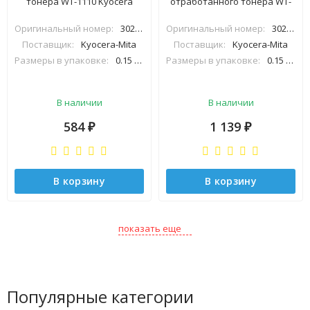
тонера WT-1110 Kyocera
отработанного тонера WT-
FS1020/1025/1120 (совм)
1110 Kyocera
Оригинальный номер:
302M293030
Оригинальный номер:
302M293030
FS1020/1025/1120 (O)
Поставщик:
Kyocera-Mita
Поставщик:
Kyocera-Mita
Размеры в упаковке:
0.15 м×0.06 м×0.22 м
Размеры в упаковке:
0.15 м×0.07 м×0.23 м
В наличии
В наличии
584
1 139
₽
₽
В корзину
В корзину
показать еще
Популярные категории