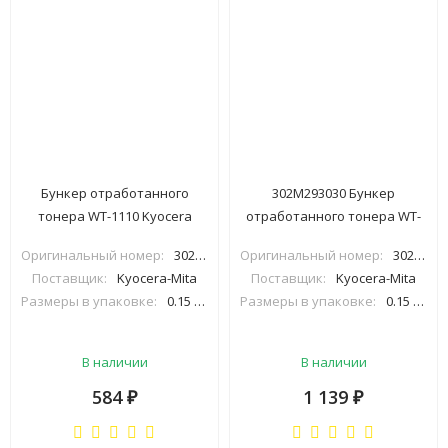
Бункер отработанного
302M293030 Бункер
тонера WT-1110 Kyocera
отработанного тонера WT-
FS1020/1025/1120 (совм)
1110 Kyocera
Оригинальный номер:
302M293030
Оригинальный номер:
302M293030
FS1020/1025/1120 (O)
Поставщик:
Kyocera-Mita
Поставщик:
Kyocera-Mita
Размеры в упаковке:
0.15 м×0.06 м×0.22 м
Размеры в упаковке:
0.15 м×0.07 м×0.23 м
В наличии
В наличии
584
1 139
₽
₽