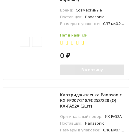
Бренд:
Совместимые
Поставщик:
Panasonic
Размеры в упаковке:
0.37 м×0.28 м×0.4 м
Нет в наличии
0
₽
В корзину
Картридж-пленка Panasonic
KX-FP207/218/FC258/228 (O)
KX-FA52A (2шт)
Оригинальный номер:
KX-FA52A
Поставщик:
Panasonic
Размеры в упаковке:
0.16 м×0.11 м×0.26 м