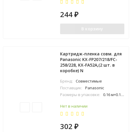
244
₽
В корзину
Картридж-пленка совм. для
Panasonic KX-FP207/218/FC-
258/228, KX-FA52A,(2 шт. в
коробке) N
Бренд:
Совместимые
Поставщик:
Panasonic
Размеры в упаковке:
0.16 м×0.11 м×0.26 м
Нет в наличии
302
₽