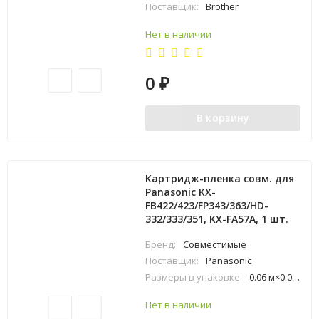
Поставщик:
Brother
Нет в наличии
0
₽
В корзину
Картридж-пленка совм. для
Panasonic KX-
FB422/423/FP343/363/HD-
332/333/351, KX-FA57A, 1 шт.
Бренд:
Совместимые
Поставщик:
Panasonic
Размеры в упаковке:
0.06 м×0.09 м×0.28 м
Нет в наличии