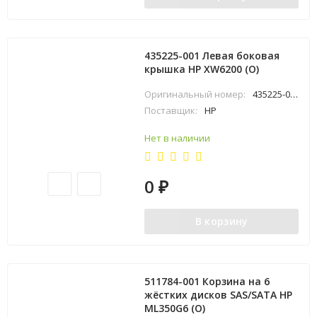
435225-001 Левая боковая
крышка HP XW6200 (O)
Оригинальный номер:
435225-001
Поставщик:
HP
Нет в наличии
0
₽
В корзину
511784-001 Корзина на 6
жёстких дисков SAS/SATA HP
ML350G6 (O)