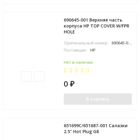
690645-001 Верхняя часть
корпуса HP TOP COVER W/FPR
HOLE
Оригинальный номер:
690645-001
Поставщик:
HP
Нет в наличии
0
₽
В корзину
651699C/651687-001 Салазки
2.5" Hot Plug G8