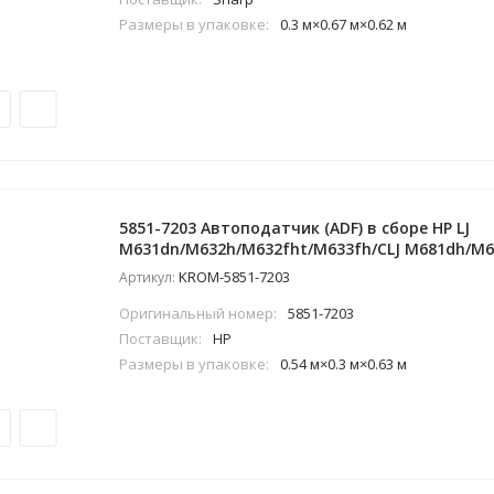
Размеры в упаковке:
0.3 м×0.67 м×0.62 м
5851-7203 Автоподатчик (ADF) в сборе HP LJ
M631dn/M632h/M632fht/M633fh/CLJ M681dh/M6
KROM-5851-7203
Артикул:
Оригинальный номер:
5851-7203
Поставщик:
HP
Размеры в упаковке:
0.54 м×0.3 м×0.63 м