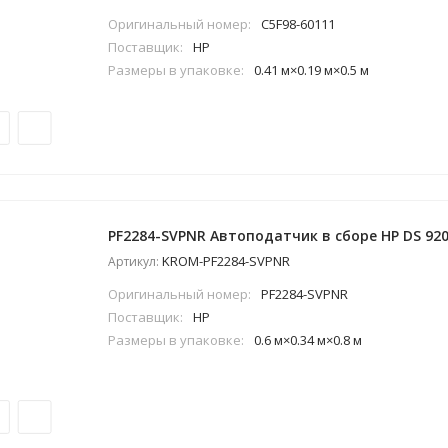
Оригинальный номер:
C5F98-60111
Поставщик:
HP
Размеры в упаковке:
0.41 м×0.19 м×0.5 м
PF2284-SVPNR Автоподатчик в сборе HP DS 920
KROM-PF2284-SVPNR
Артикул:
Оригинальный номер:
PF2284-SVPNR
Поставщик:
HP
Размеры в упаковке:
0.6 м×0.34 м×0.8 м