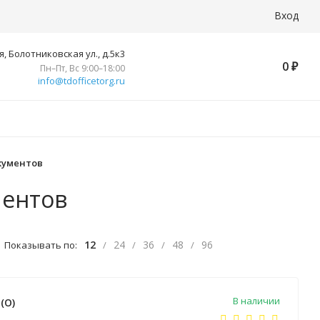
Вход
, Болотниковская ул., д.5к3
0
₽
Пн–Пт, Вс 9:00–18:00
info@tdofficetorg.ru
кументов
ментов
12
24
36
48
96
Показывать по:
/
/
/
/
В наличии
(O)