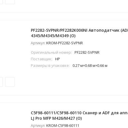
PF2282-SVPNR/PF2282K006NI Автоподатчик (ADF)
4345/M4345/M4349 (O)
KROM-PF2282-SVPNR
Артикул:
Оригинальный номер:
PF2282-SVPNR
Поставщик:
HP
Размеры в упаковке:
0.27 м×0.68 м×0.66 м
C5F98-60111/C5F98-60110 Сканер и ADF для ап
LJ Pro MFP M426/M427 (O)
KROM-C5F98-60111
Артикул: