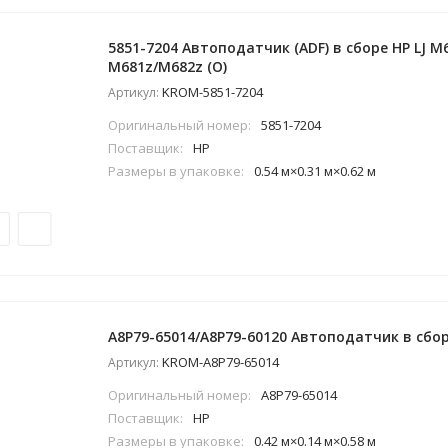
5851-7204 Автоподатчик (ADF) в сборе HP LJ M
M681z/M682z (O)
KROM-5851-7204
Артикул:
Оригинальный номер:
5851-7204
Поставщик:
HP
Размеры в упаковке:
0.54 м×0.31 м×0.62 м
A8P79-65014/A8P79-60120 Автоподатчик в сборе
KROM-A8P79-65014
Артикул:
Оригинальный номер:
A8P79-65014
Поставщик:
HP
Размеры в упаковке:
0.42 м×0.14 м×0.58 м