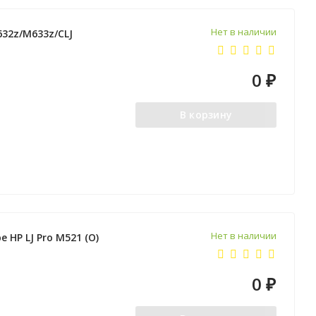
Нет в наличии
632z/M633z/CLJ
0
₽
В корзину
Нет в наличии
 HP LJ Pro M521 (O)
0
₽