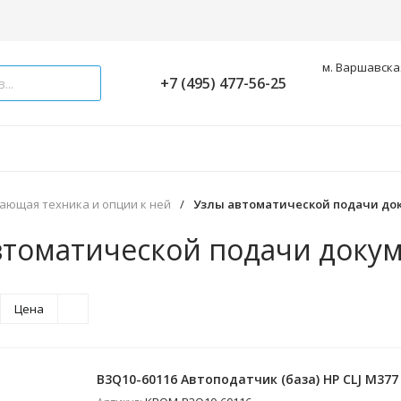
м. Варшавская
+7 (495) 477-56-25
ающая техника и опции к ней
/
Узлы автоматической подачи до
втоматической подачи доку
Цена
B3Q10-60116 Автоподатчик (база) HP CLJ M377 