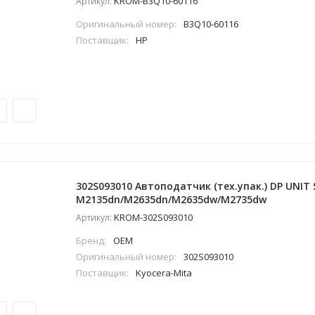
KROM-B3Q10-60116
Артикул:
Оригинальный номер:
B3Q10-60116
Поставщик:
HP
302S093010 Автоподатчик (тех.упак.) DP UNIT S
M2135dn/M2635dn/M2635dw/M2735dw
KROM-302S093010
Артикул:
Бренд:
OEM
Оригинальный номер:
302S093010
Поставщик:
Kyocera-Mita