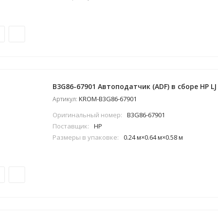
B3G86-67901 Автоподатчик (ADF) в сборе HP LJ
KROM-B3G86-67901
Артикул:
Оригинальный номер:
B3G86-67901
Поставщик:
HP
Размеры в упаковке:
0.24 м×0.64 м×0.58 м