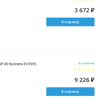
3 672
₽
В корзину
В наличии
P (E) Kyocera ECOSYS
9 226
₽
В корзину