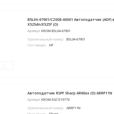
B5L04-67901/CZ008-60001 Автоподатчик (ADF) в
X525dn/X525f (O)
KROM-B5L04-67901
Артикул:
Оригинальный номер:
B5L04-67901
Поставщик:
HP
Автоподатчик RSPF Sharp AR60xx (O) ARRP11N
KROM-5027219770
Артикул:
Оригинальный номер:
ARRP11N
Поставщик:
Sharp