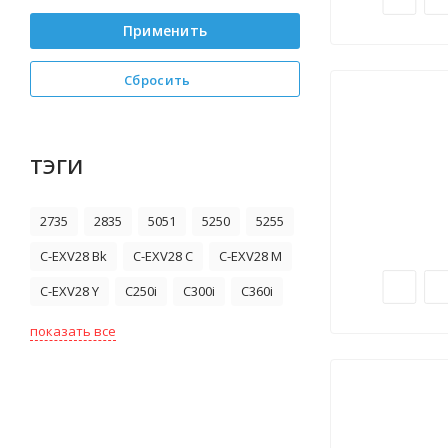
Применить
Сбросить
ТЭГИ
2735
2835
5051
5250
5255
C-EXV28 Bk
C-EXV28 C
C-EXV28 M
C-EXV28 Y
C250i
C300i
C360i
показать все