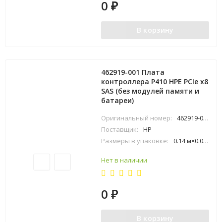
0
₽
В корзину
462919-001 Плата
контроллера P410 HPE PCIe x8
SAS (без модулей памяти и
батареи)
Оригинальный номер:
462919-001
Поставщик:
HP
Размеры в упаковке:
0.14 м×0.02 м×0.21 м
Нет в наличии
0
₽
В корзину