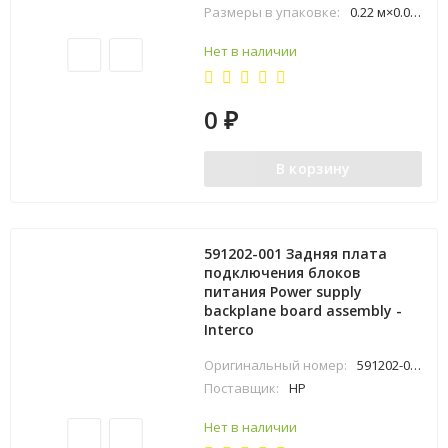
Размеры в упаковке:
0.22 м×0.07 м×0.25 м
Нет в наличии
0
₽
В корзину
591202-001 Задняя плата
подключения блоков
питания Power supply
backplane board assembly -
Interco
Оригинальный номер:
591202-001
Поставщик:
HP
Нет в наличии