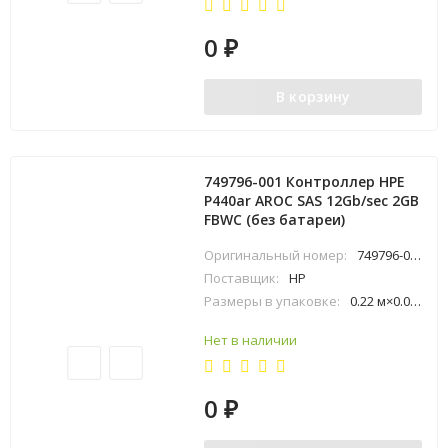
0
₽
В корзину
749796-001 Контроллер HPE
P440ar AROC SAS 12Gb/sec 2GB
FBWC (без батареи)
Оригинальный номер:
749796-001
Поставщик:
HP
Размеры в упаковке:
0.22 м×0.06 м×0.25 м
Нет в наличии
0
₽