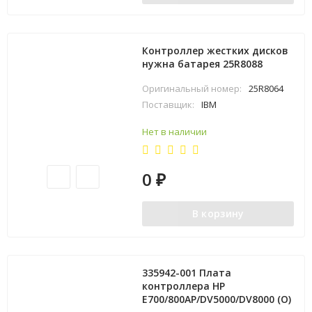
Контроллер жестких дисков
нужна батарея 25R8088
Оригинальный номер:
25R8064
Поставщик:
IBM
Нет в наличии
0
₽
В корзину
335942-001 Плата
контроллера HP
E700/800AP/DV5000/DV8000 (O)