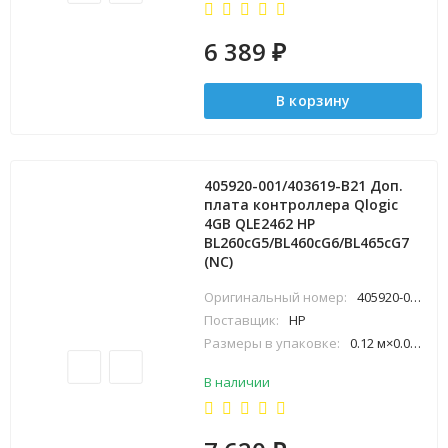
6 389
₽
В корзину
405920-001/403619-B21 Доп.
плата контроллера Qlogic
4GB QLE2462 HP
BL260cG5/BL460cG6/BL465cG7
(NC)
Оригинальный номер:
405920-001
Поставщик:
HP
Размеры в упаковке:
0.12 м×0.02 м×0.12 м
В наличии