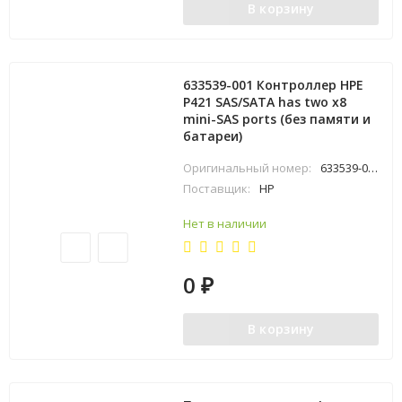
В корзину
633539-001 Контроллер HPE
P421 SAS/SATA has two x8
mini-SAS ports (без памяти и
батареи)
Оригинальный номер:
633539-001
Поставщик:
HP
Нет в наличии
0
₽
В корзину