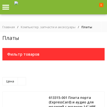
0
Главная
/
Компьютер. запчасти и аксессуары
/
Платы
Платы
Фильтр товаров
Цена
613315-001 Плата порта
(ExpressCard) и аудио для
моделей с экраном 14" HPE