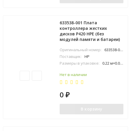
633538-001 Плата
контроллера жестких
дисков P420 HPE (без
модулей памяти и батареи)
Оригинальный номер:
633538-001
Поставщик:
HP
Размеры в упаковке:
0.22 м×0.06 м×0.25 м
Нет в наличии
0
₽
В корзину