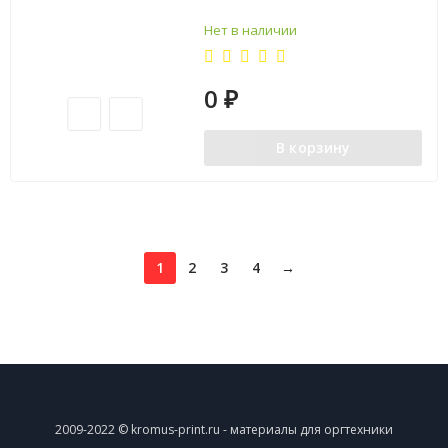
Нет в наличии
0
₽
В корзину
1
2
3
4
→
2009-2022 © kromus-print.ru - материалы для оргтехники