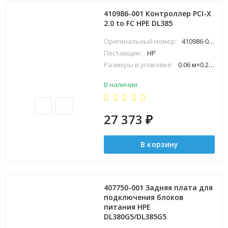
410986-001 Контроллер PCI-X
2.0 to FC HPE DL385
Оригинальный номер:
410986-001
Поставщик:
HP
Размеры в упаковке:
0.06 м×0.23 м×0.31 м
В наличии
27 373
₽
В корзину
407750-001 Задняя плата для
подключения блоков
питания HPE
DL380G5/DL385G5