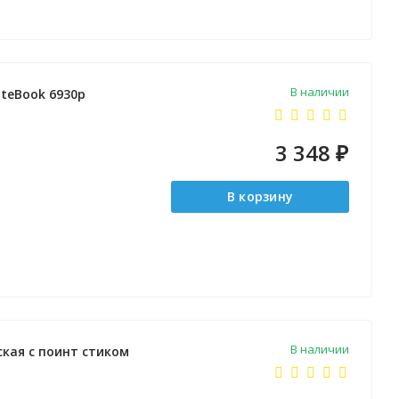
В наличии
iteBook 6930p
3 348
₽
В корзину
В наличии
ская с поинт стиком