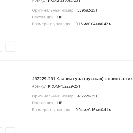
KROM-539682-251
Артикул:
Оригинальный номер:
539682-251
Поставщик:
HP
Размеры в упаковке:
0.16 м×0.04 м×0.42 м
452229-251 Клавиатура (русская) с поинт-сти
KROM-452229-251
Артикул:
Оригинальный номер:
452229-251
Поставщик:
HP
Размеры в упаковке:
0.04 м×0.16 м×0.41 м