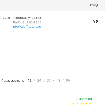
Вход
, Болотниковская ул., д.5к3
0
₽
Пн–Пт, Вс 9:00–18:00
info@tdofficetorg.ru
12
24
36
48
96
Показывать по:
/
/
/
/
В наличии