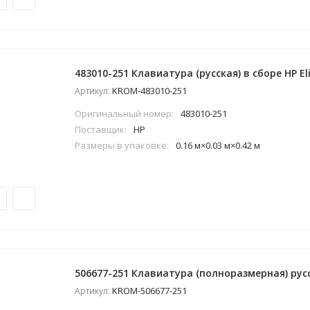
483010-251 Клавиатура (русская) в сборе HP El
KROM-483010-251
Артикул:
Оригинальный номер:
483010-251
Поставщик:
HP
Размеры в упаковке:
0.16 м×0.03 м×0.42 м
506677-251 Клавиатура (полноразмерная) рус
KROM-506677-251
Артикул: