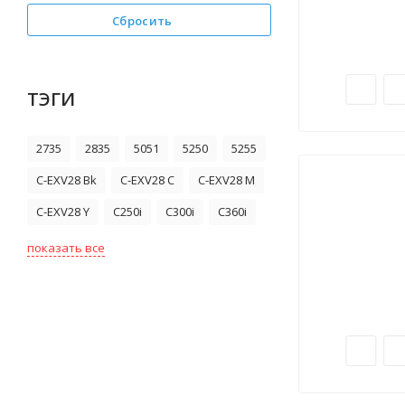
Сбросить
ТЭГИ
2735
2835
5051
5250
5255
C-EXV28 Bk
C-EXV28 C
C-EXV28 M
C-EXV28 Y
C250i
C300i
C360i
показать все