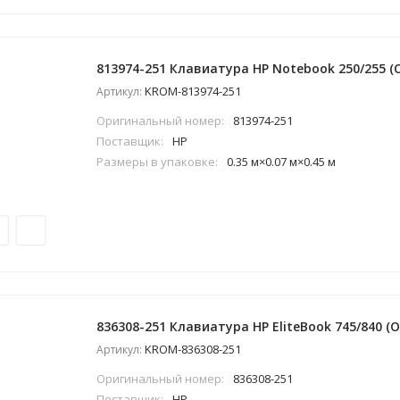
813974-251 Клавиатура HP Notebook 250/255 (
KROM-813974-251
Артикул:
Оригинальный номер:
813974-251
Поставщик:
HP
Размеры в упаковке:
0.35 м×0.07 м×0.45 м
836308-251 Клавиатура HP EliteBook 745/840 (O
KROM-836308-251
Артикул:
Оригинальный номер:
836308-251
Поставщик:
HP