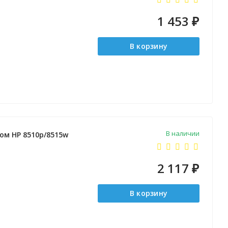
1 453
₽
В корзину
В наличии
ком HP 8510p/8515w
2 117
₽
В корзину