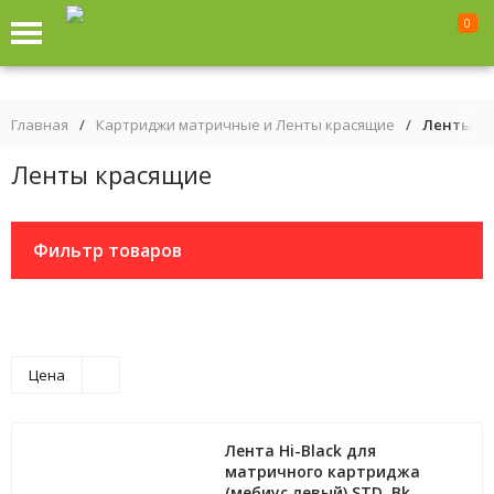
0
Главная
/
Картриджи матричные и Ленты красящие
/
Ленты к
Ленты красящие
Фильтр товаров
Цена
Лента Hi-Black для
матричного картриджа
(мебиус левый) STD, Bk,