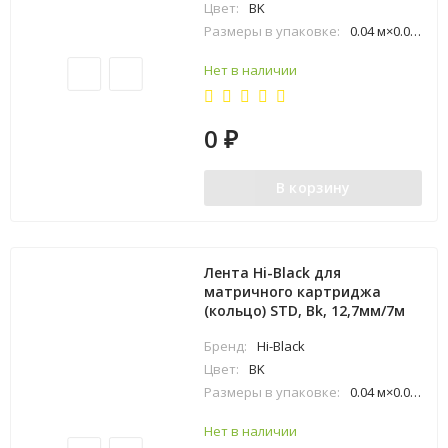
Цвет:
BK
Размеры в упаковке:
0.04 м×0.03 м×0.13 м
Нет в наличии
0
₽
В корзину
Лента Hi-Black для
матричного картриджа
(кольцо) STD, Bk, 12,7мм/7м
Бренд:
Hi-Black
Цвет:
BK
Размеры в упаковке:
0.04 м×0.03 м×0.13 м
Нет в наличии