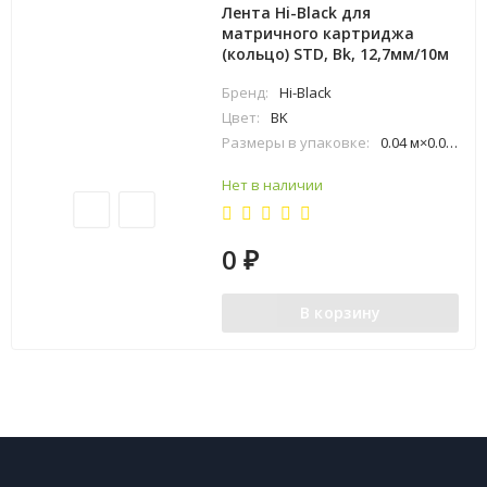
Лента Hi-Black для
матричного картриджа
(кольцо) STD, Bk, 12,7мм/10м
Бренд:
Hi-Black
Цвет:
BK
Размеры в упаковке:
0.04 м×0.03 м×0.13 м
Нет в наличии
0
₽
В корзину