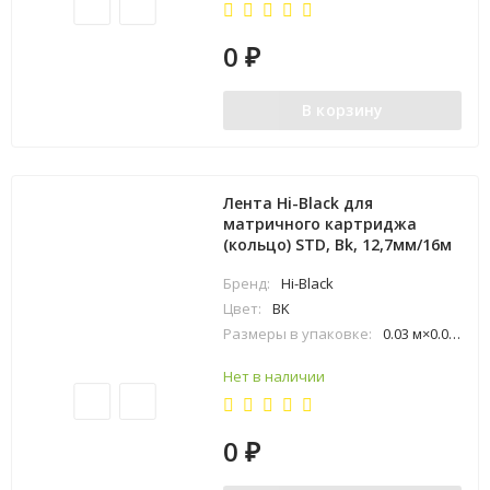
0
₽
В корзину
Лента Hi-Black для
матричного картриджа
(кольцо) STD, Bk, 12,7мм/16м
Бренд:
Hi-Black
Цвет:
BK
Размеры в упаковке:
0.03 м×0.04 м×0.17 м
Нет в наличии
0
₽