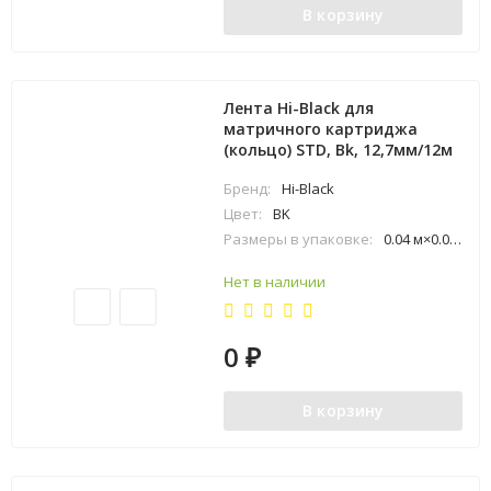
В корзину
Лента Hi-Black для
матричного картриджа
(кольцо) STD, Bk, 12,7мм/12м
Бренд:
Hi-Black
Цвет:
BK
Размеры в упаковке:
0.04 м×0.03 м×0.13 м
Нет в наличии
0
₽
В корзину