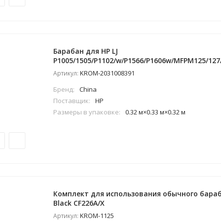
Барабан для HP LJ
P1005/1505/P1102/w/P1566/P1606w/MFPM125/127/
KROM-2031008391
Артикул:
Бренд:
China
Поставщик:
HP
Размеры в упаковке:
0.32 м×0.33 м×0.32 м
Комплект для использования обычного бараб
Black CF226A/X
KROM-1125
Артикул: