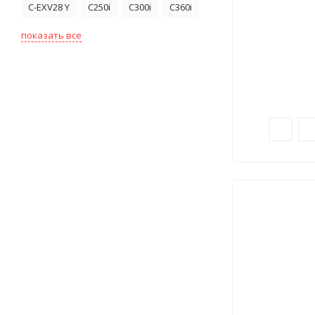
C-EXV28 Y
C250i
C300i
C360i
показать все