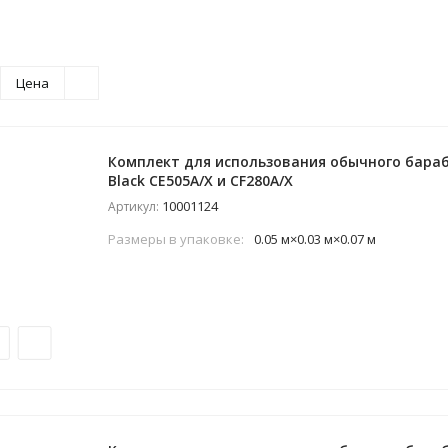
Цена
Комплект для использования обычного бараб
Black CE505A/X и CF280A/X
10001124
Артикул:
Размеры в упаковке:
0.05 м×0.03 м×0.07 м