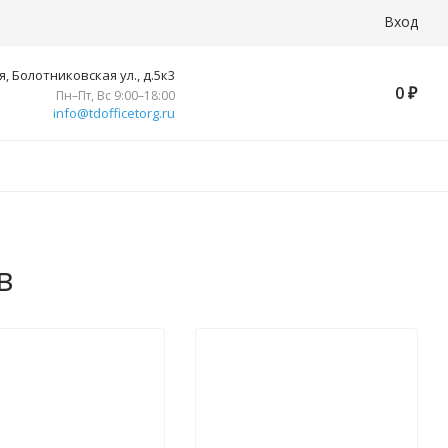
Вход
, Болотниковская ул., д.5к3
0
₽
Пн–Пт, Вс 9:00–18:00
info@tdofficetorg.ru
в