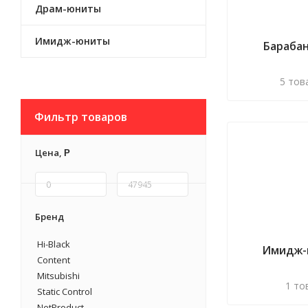
Драм-юниты
Имидж-юниты
Бараба
5 тов
Фильтр товаров
Цена,
Р
Бренд
Hi-Black
Имидж-
Content
Mitsubishi
1 то
Static Control
NetProduct