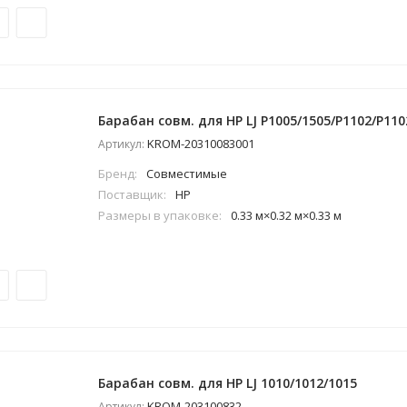
Барабан совм. для HP LJ P1005/1505/P1102/P11
KROM-20310083001
Артикул:
Бренд:
Совместимые
Поставщик:
HP
Размеры в упаковке:
0.33 м×0.32 м×0.33 м
Барабан совм. для HP LJ 1010/1012/1015
KROM-203100832
Артикул: