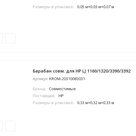
Размеры в упаковке:
0.05 м×0.03 м×0.07 м
Барабан совм. для HP LJ 1160/1320/3390/3392
KROM-20310083031
Артикул:
Бренд:
Совместимые
Поставщик:
HP
Размеры в упаковке:
0.33 м×0.32 м×0.33 м