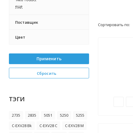
eще
Поставщик
Сортировать по:
Цвет
Применить
Сбросить
ТЭГИ
2735
2835
5051
5250
5255
C-EXV28 Bk
C-EXV28 C
C-EXV28 M