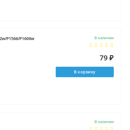
В наличии
02w/P1566/P1606w
79
₽
В корзину
В наличии