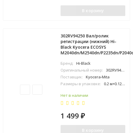
В корзину
302RV94250 Вал/ролик
регистрации (нижний) Hi-
Black Kyocera ECOSYS
M2040dn/M2540dn/P2235dn/P2040
Бренд:
Hi-Black
Оригинальный номер:
302RV94250
Поставщик:
Kyocera-Mita
Размеры в упаковке:
0.2 м×0.12 м×0.35 м
Нет в наличии
1 499
₽
В корзину