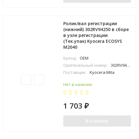
Ролик/вал регистрации
(нижний) 302RV94250 в сборе
в узле регистрации
(Тех.упак) Kyocera ECOSYS
M2040
Бренд:
OEM
Оригинальный номер:
302RV94250
Поставщик:
Kyocera-Mita
Нет в наличии
1 703
₽
В корзину