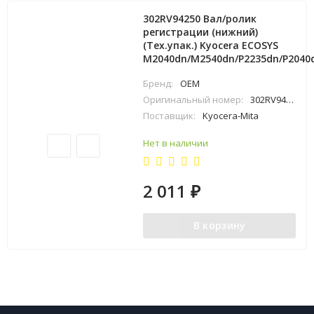
302RV94250 Вал/ролик
регистрации (нижний)
(Тех.упак.) Kyocera ECOSYS
M2040dn/M2540dn/P2235dn/P2040
Бренд:
OEM
Оригинальный номер:
302RV94250
Поставщик:
Kyocera-Mita
Нет в наличии
2 011
₽
В корзину