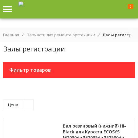
0
Главная
/
Запчасти для ремонта оргтехники
/
Валы регистрац
Валы регистрации
Фильтр товаров
Цена
Вал резиновый (нижний) HI-
Black для Kyocera ECOSYS
M2030dn/M2035dn/M2530dn