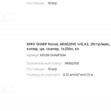
Поставщик:
Sharp
МФУ SHARP NovaL AR6020VE ч/б,А3, 20стр/мин,
копир, цв. сканер, 1x250л, ко
KROM-SHARP694
Артикул:
Оригинальный номер:
AR6020VE
Поставщик:
Sharp
Размеры в упаковке:
0.72 м×0.67 м×0.72 м