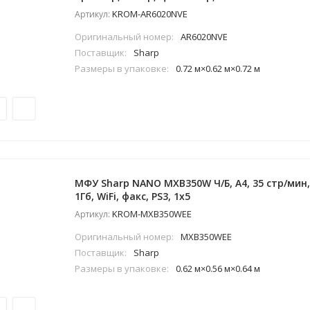
KROM-AR6020NVE
Артикул:
Оригинальный номер:
AR6020NVE
Поставщик:
Sharp
Размеры в упаковке:
0.72 м×0.62 м×0.72 м
МФУ Sharp NANO MXB350W Ч/Б, A4, 35 стр/мин, 
1Гб, WiFi, факс, PS3, 1x5
KROM-MXB350WEE
Артикул:
Оригинальный номер:
MXB350WEE
Поставщик:
Sharp
Размеры в упаковке:
0.62 м×0.56 м×0.64 м