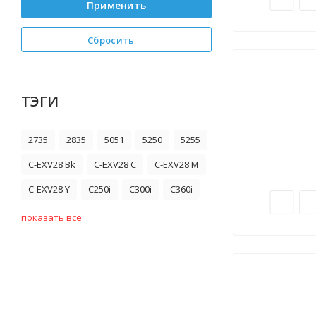
Применить
Сбросить
ТЭГИ
2735
2835
5051
5250
5255
C-EXV28 Bk
C-EXV28 C
C-EXV28 M
C-EXV28 Y
C250i
C300i
C360i
показать все