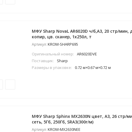
МФУ Sharp NovaL AR6020D ч/б,А3, 20 стр/мин, 
копир, цв. сканер, 1x250л, т
KROM-SHARP695
Артикул:
Оригинальный номер:
AR6020DVE
Поставщик:
Sharp
Размеры в упаковке:
0.72 м×0.67 м×0.72 м
МФУ Sharp Sphinx MX2630N цвет, A3, 26 стр/ми
сеть, 5Гб, 250Гб, SRA3(300г/м)
KROM-MX2630NEE
Артикул: