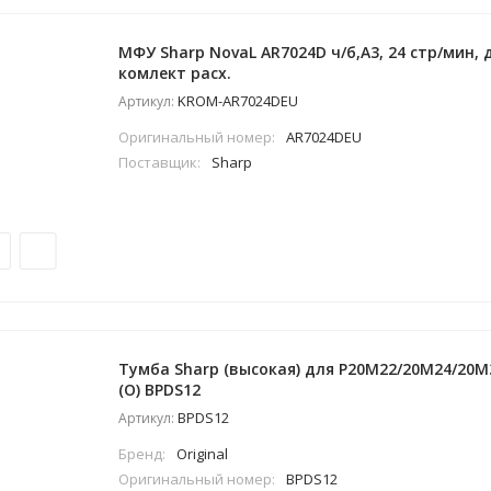
МФУ Sharp NovaL AR7024D ч/б,А3, 24 стр/мин, 
комлект расх.
KROM-AR7024DEU
Артикул:
Оригинальный номер:
AR7024DEU
Поставщик:
Sharp
Тумба Sharp (высокая) для P20M22/20M24/20M
(О) BPDS12
BPDS12
Артикул:
Бренд:
Original
Оригинальный номер:
BPDS12