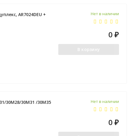
Нет в наличии
дуплекс, AR7024DEU +
0
₽
В корзину
Нет в наличии
31/30M28/30M31 /30M35
0
₽