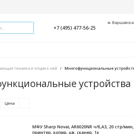
м. Варшавская
+7 (495) 477-56-25
ающая техника и опции к ней
/
Многофункциональные устройст
ункциональные устройства
Цена
МФУ Sharp NovaL AR6020NR ч/б,А3, 20 стр/мин,
принтер, копир, цв. сканер, 1x