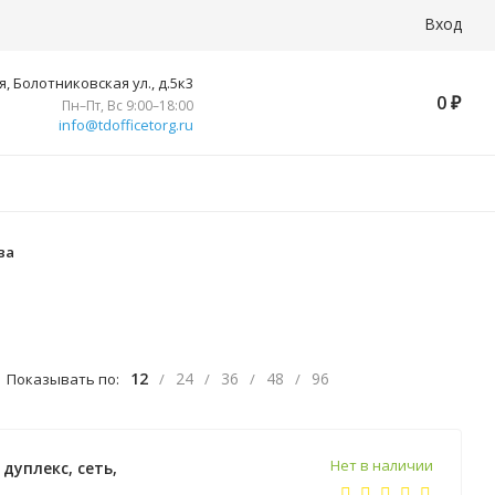
Вход
, Болотниковская ул., д.5к3
0
₽
Пн–Пт, Вс 9:00–18:00
info@tdofficetorg.ru
ва
12
24
36
48
96
Показывать по:
/
/
/
/
Нет в наличии
 дуплекс, сеть,