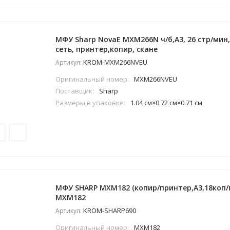
МФУ Sharp NovaE MXM266N ч/б,А3, 26 стр/мин
сеть, принтер,копир, скане
KROM-MXM266NVEU
Артикул:
Оригинальный номер:
MXM266NVEU
Поставщик:
Sharp
Размеры в упаковке:
1.04 см×0.72 см×0.71 см
МФУ SHARP MXM182 (копир/принтер,А3,18коп/м
MXM182
KROM-SHARP690
Артикул:
Оригинальный номер:
MXM182