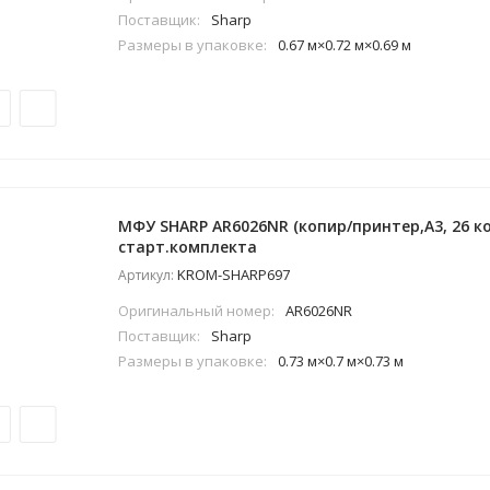
Поставщик:
Sharp
Размеры в упаковке:
0.67 м×0.72 м×0.69 м
МФУ SHARP AR6026NR (копир/принтер,А3, 26 ко
старт.комплекта
KROM-SHARP697
Артикул:
Оригинальный номер:
AR6026NR
Поставщик:
Sharp
Размеры в упаковке:
0.73 м×0.7 м×0.73 м