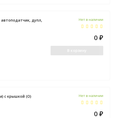
Нет в наличии
, автоподатчик, дупл,
0
₽
В корзину
Нет в наличии
) с крышкой (О)
0
₽