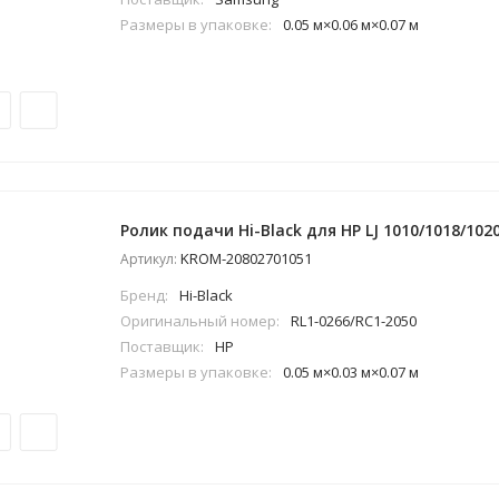
Размеры в упаковке:
0.05 м×0.06 м×0.07 м
Ролик подачи Hi-Black для HP LJ 1010/1018/102
KROM-20802701051
Артикул:
Бренд:
Hi-Black
Оригинальный номер:
RL1-0266/RC1-2050
Поставщик:
HP
Размеры в упаковке:
0.05 м×0.03 м×0.07 м