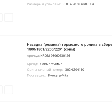
Размеры в упаковке:
0.05 м×0.03 м×0.07 м
Насадка (резинка) тормозного ролика в сборе
1800/1801/2200/2201 (совм)
KROM-98960630126
Артикул:
Бренд:
Совместимые
Оригинальный номер:
302NG94110
Поставщик:
Kyocera-Mita