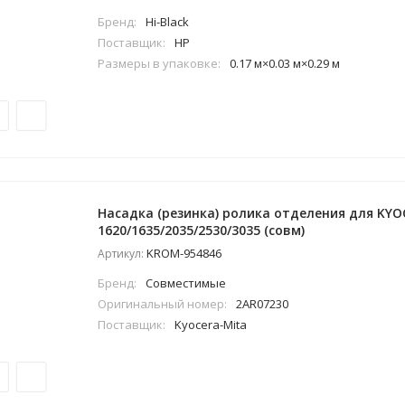
Бренд:
Hi-Black
Поставщик:
HP
Размеры в упаковке:
0.17 м×0.03 м×0.29 м
Насадка (резинка) ролика отделения для KYO
1620/1635/2035/2530/3035 (совм)
KROM-954846
Артикул:
Бренд:
Совместимые
Оригинальный номер:
2AR07230
Поставщик:
Kyocera-Mita