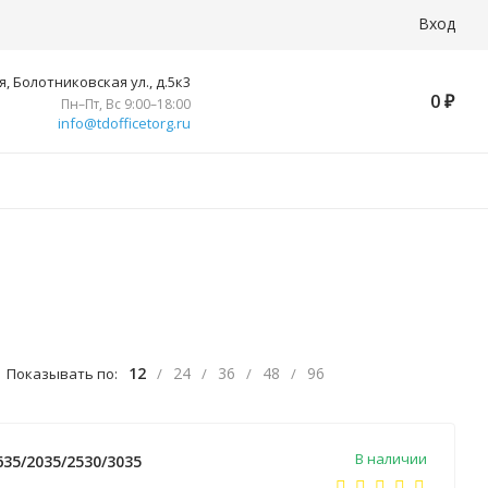
Вход
, Болотниковская ул., д.5к3
0
₽
Пн–Пт, Вс 9:00–18:00
info@tdofficetorg.ru
12
24
36
48
96
Показывать по:
/
/
/
/
В наличии
35/2035/2530/3035