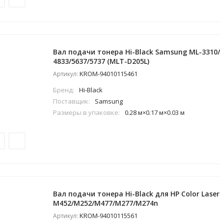
Вал подачи тонера Hi-Black Samsung ML-3310/
4833/5637/5737 (MLT-D205L)
KROM-94010115461
Артикул:
Бренд:
Hi-Black
Поставщик:
Samsung
Размеры в упаковке:
0.28 м×0.17 м×0.03 м
Вал подачи тонера Hi-Black для HP Color Laser 
M452/M252/M477/M277/M274n
KROM-94010115561
Артикул: