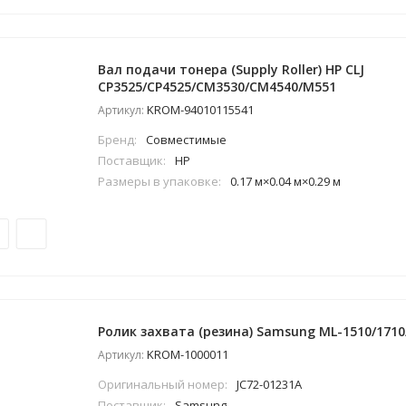
Вал подачи тонера (Supply Roller) HP CLJ
CP3525/CP4525/CM3530/CM4540/M551
KROM-94010115541
Артикул:
Бренд:
Совместимые
Поставщик:
HP
Размеры в упаковке:
0.17 м×0.04 м×0.29 м
Ролик захвата (резина) Samsung ML-1510/1710/
KROM-1000011
Артикул:
Оригинальный номер:
JC72-01231A
Поставщик:
Samsung