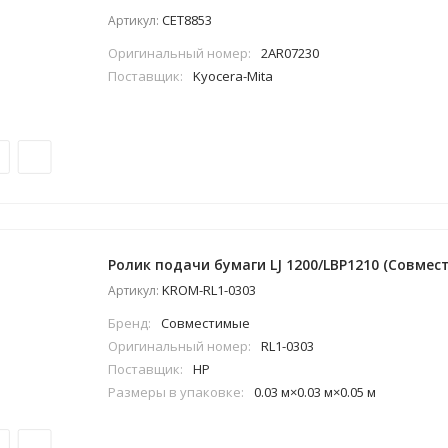
CET8853
Артикул:
Оригинальный номер:
2AR07230
Поставщик:
Kyocera-Mita
Ролик подачи бумаги LJ 1200/LBP1210 (Совмес
KROM-RL1-0303
Артикул:
Бренд:
Совместимые
Оригинальный номер:
RL1-0303
Поставщик:
HP
Размеры в упаковке:
0.03 м×0.03 м×0.05 м