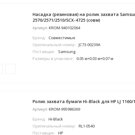
Насадка (резиновая) на ролик захвата Samsu
2570/2571/2510/SCX-4725 (совм)
KROM-940102064
Артикул:
Бренд:
Совместимые
Оригинальный номер:
JC73-00239A
Поставщик:
Samsung
Размеры в упаковке:
0.05 м×0.03 м×0.07 м
Ролик захвата бумаги Hi-Black для HP LJ 1160/
KROM-995986369
Артикул:
Бренд:
Hi-Black
Оригинальный номер:
RL1-0540
Поставщик:
HP