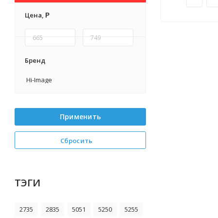
Цена,
Р
Бренд
Hi-Image
Применить
Сбросить
ТЭГИ
2735
2835
5051
5250
5255