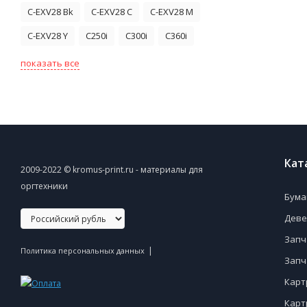
C-EXV28 Bk
C-EXV28 C
C-EXV28 M
C-EXV28 Y
C250i
C300i
C360i
показать все
Кат
2009-2022 © kromus-print.ru - материалы для
оргтехники
Бума
Деве
Запч
|
Политика персональных данных
Запч
Карт
Карт