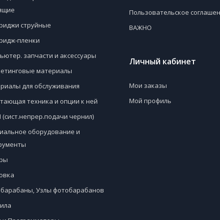
ящие
Пользовательское соглаше
риджи струйные
ВАЖНО
ридж-пленки
ьютер. запчасти и аксессуары
Личный кабинет
етинговые материалы
Мои заказы
риалы для обслуживания
Мой профиль
тающая техника и опции к ней
 (сист.непрер.подачи чернил)
иальное оборудование и
рументы
ры
овка
барабаны, Узлы фотобарабанов
ила