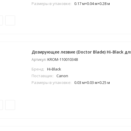
Размеры в упаковке:
0.17 м×0.04 м×0.28 м
Дозирующее лезвие (Doctor Blade) Hi-Black дл
KROM-110010348
Артикул:
Бренд:
Hi-Black
Поставщик:
Canon
Размеры в упаковке:
0.03 м×0.03 м×0.25 м