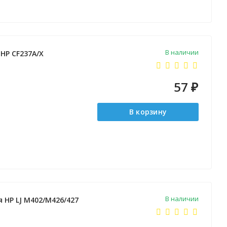
В наличии
HP CF237A/X
57
₽
В корзину
В наличии
я HP LJ M402/M426/427