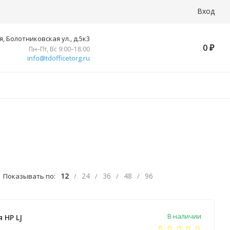
Вход
, Болотниковская ул., д.5к3
0
₽
Пн–Пт, Вс 9:00–18:00
info@tdofficetorg.ru
12
24
36
48
96
Показывать по:
/
/
/
/
В наличии
 HP LJ