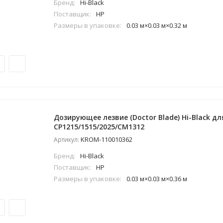
Бренд:
Hi-Black
Поставщик:
HP
Размеры в упаковке:
0.03 м×0.03 м×0.32 м
Дозирующее лезвие (Doctor Blade) Hi-Black для
CP1215/1515/2025/CM1312
KROM-110010362
Артикул:
Бренд:
Hi-Black
Поставщик:
HP
Размеры в упаковке:
0.03 м×0.03 м×0.36 м