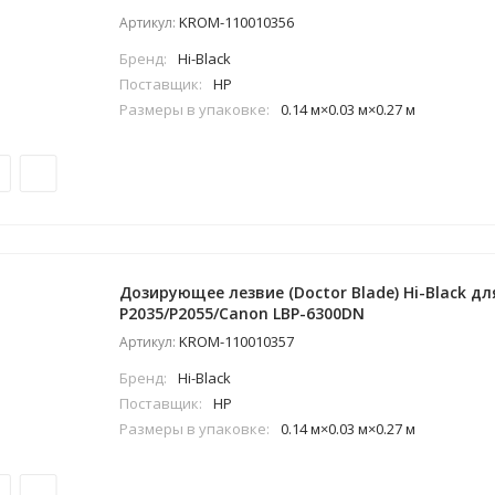
KROM-110010356
Артикул:
Бренд:
Hi-Black
Поставщик:
HP
Размеры в упаковке:
0.14 м×0.03 м×0.27 м
Дозирующее лезвие (Doctor Blade) Hi-Black для
P2035/P2055/Canon LBP-6300DN
KROM-110010357
Артикул:
Бренд:
Hi-Black
Поставщик:
HP
Размеры в упаковке:
0.14 м×0.03 м×0.27 м