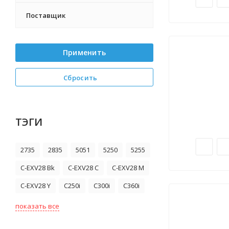
Поставщик
Применить
Сбросить
ТЭГИ
2735
2835
5051
5250
5255
C-EXV28 Bk
C-EXV28 C
C-EXV28 M
C-EXV28 Y
C250i
C300i
C360i
показать все