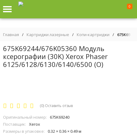
0
Главная
/
Картриджи лазерные
/
Копи-картриджи
/
675K69244
675K69244/676K05360 Модуль
ксерографии (30K) Xerox Phaser
6125/6128/6130/6140/6500 (O)
(0)
Оставить отзыв
Оригинальный номер:
675K69240
Поставщик:
Xerox
Размеры в упаковке:
0.32 × 0.36 × 0.49 м