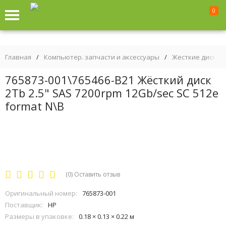
0
Главная
/
Компьютер. запчасти и аксессуары
/
Жесткие диски
765873-001\765466-B21 Жёсткий диск
2Tb 2.5" SAS 7200rpm 12Gb/sec SC 512e
format N\B
(0)
Оставить отзыв
Оригинальный номер:
765873-001
Поставщик:
HP
Размеры в упаковке:
0.18 × 0.13 × 0.22 м