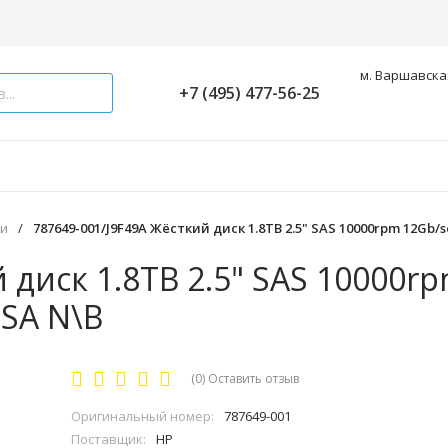
м. Варшавская
+7 (495) 477-56-25
ки
/
787649-001/J9F49A Жёсткий диск 1.8TB 2.5" SAS 10000rpm 12Gb/s
 диск 1.8TB 2.5" SAS 10000r
MSA N\B
(0)
Оставить отзыв
Оригинальный номер:
787649-001
Поставщик:
HP