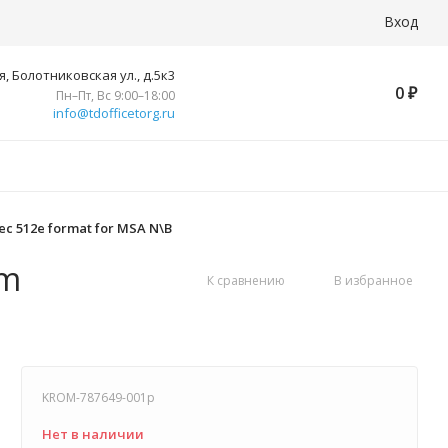
Вход
, Болотниковская ул., д.5к3
0
₽
Пн–Пт, Вс 9:00–18:00
info@tdofficetorg.ru
ec 512e format for MSA N\B
pm
К сравнению
В избранное
KROM-787649-001p
Нет в наличии