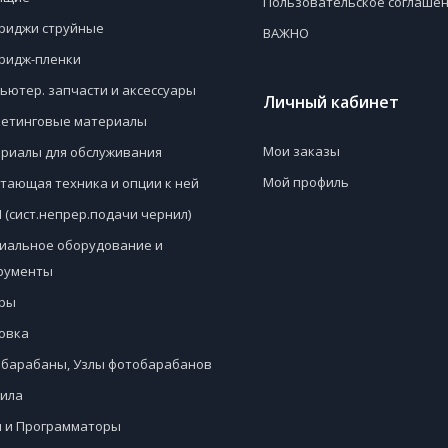
Пользовательское соглаше
риджи струйные
ВАЖНО
ридж-пленки
ьютер. запчасти и аксессуары
Личный кабинет
етинговые материалы
Мои заказы
риалы для обслуживания
Мой профиль
тающая техника и опции к ней
 (сист.непрер.подачи чернил)
иальное оборудование и
рументы
ры
овка
барабаны, Узлы фотобарабанов
ила
 и Программаторы