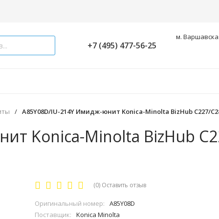
м. Варшавская
+7 (495) 477-56-25
иты
/
A85Y08D/IU-214Y Имидж-юнит Konica-Minolta BizHub C227/C287
ит Konica-Minolta BizHub C
(0)
Оставить отзыв
Оригинальный номер:
A85Y08D
Поставщик:
Konica Minolta