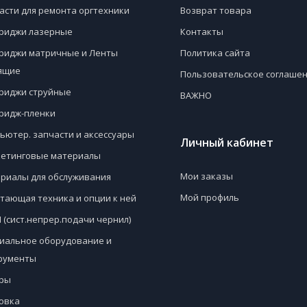
асти для ремонта оргтехники
Возврат товара
риджи лазерные
Контакты
риджи матричные и Ленты
Политика сайта
ящие
Пользовательское соглаше
риджи струйные
ВАЖНО
ридж-пленки
ьютер. запчасти и аксессуары
Личный кабинет
етинговые материалы
Мои заказы
риалы для обслуживания
Мой профиль
тающая техника и опции к ней
 (сист.непрер.подачи чернил)
иальное оборудование и
рументы
ры
овка