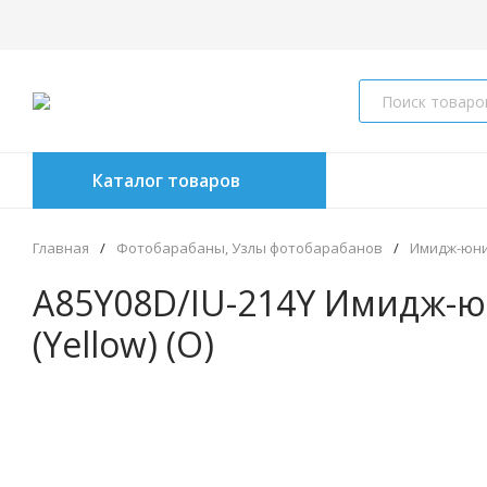
Каталог товаров
Главная
/
Фотобарабаны, Узлы фотобарабанов
/
Имидж-юн
A85Y08D/IU-214Y Имидж-юн
(Yellow) (O)