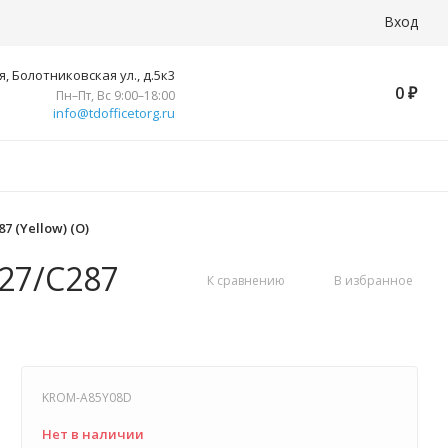
Вход
, Болотниковская ул., д.5к3
0
₽
Пн–Пт, Вс 9:00–18:00
info@tdofficetorg.ru
 (Yellow) (O)
227/C287
К сравнению
В избранное
KROM-A85Y08D
Нет в наличии