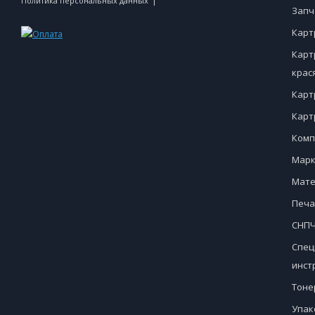
|
Политика персональных данных
Запч
Карт
Карт
крас
Карт
Карт
Комп
Марк
Мате
Печа
СНПЧ
Спец
инст
Тоне
Упак