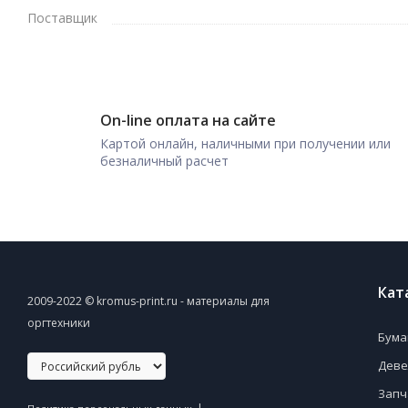
Поставщик
On-line оплата на сайте
Картой онлайн, наличными при получении или
безналичный расчет
Кат
2009-2022 © kromus-print.ru - материалы для
оргтехники
Бума
Деве
Запч