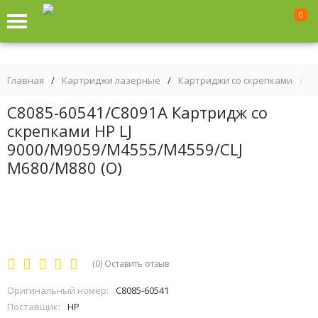
0
Главная
/
Картриджи лазерные
/
Картриджи со скрепками
/
C
C8085-60541/C8091A Картридж со
скрепками HP LJ
9000/M9059/M4555/M4559/CLJ
M680/M880 (O)
(0)
Оставить отзыв
Оригинальный номер:
C8085-60541
Поставщик:
HP