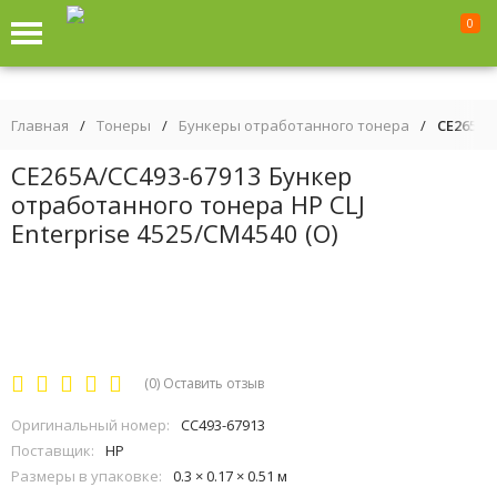
0
Главная
/
Тонеры
/
Бункеры отработанного тонера
/
CE265A/
CE265A/CC493-67913 Бункер
отработанного тонера HP CLJ
Enterprise 4525/CM4540 (O)
(0)
Оставить отзыв
Оригинальный номер:
CC493-67913
Поставщик:
HP
Размеры в упаковке:
0.3 × 0.17 × 0.51 м