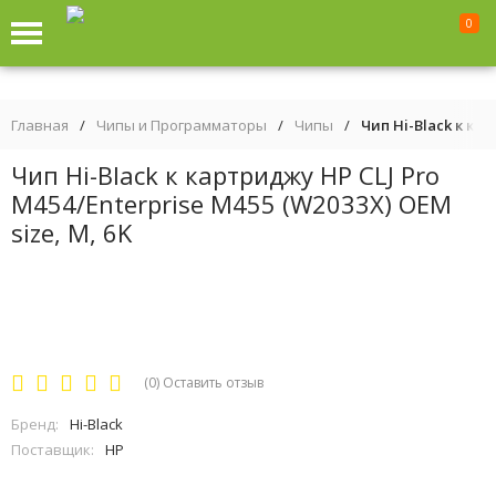
0
Главная
/
Чипы и Программаторы
/
Чипы
/
Чип Hi-Black к кар
Чип Hi-Black к картриджу HP CLJ Pro
M454/Enterprise M455 (W2033X) OEM
size, M, 6K
(0)
Оставить отзыв
Бренд:
Hi-Black
Поставщик:
HP