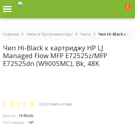
0
Главная
/
Чипы и Программаторы
/
Чипы
/
Чип Hi-Black к ка
Чип Hi-Black к картриджу HP LJ
Managed Flow MFP E72525z/MFP
E72525dn (W9005MC), Bk, 48K
(0)
Оставить отзыв
Бренд:
Hi-Black
Поставщик:
HP