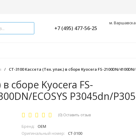
м. Варшавская
+7 (495) 477-56-25
ы
/
CT-3100 Кассета (Тех. упак.) в сборе Kyocera FS-2100DN/4100D
) в сборе Kyocera FS-
300DN/ECOSYS P3045dn/P30
(0)
Оставить отзыв
Бренд:
OEM
Оригинальный номер:
CT-3100