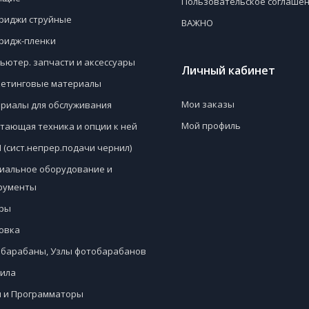
Пользовательское соглаше
риджи струйные
ВАЖНО
ридж-пленки
ьютер. запчасти и аксессуары
Личный кабинет
етинговые материалы
Мои заказы
риалы для обслуживания
Мой профиль
тающая техника и опции к ней
 (сист.непрер.подачи чернил)
иальное оборудование и
рументы
ры
овка
барабаны, Узлы фотобарабанов
ила
 и Программаторы