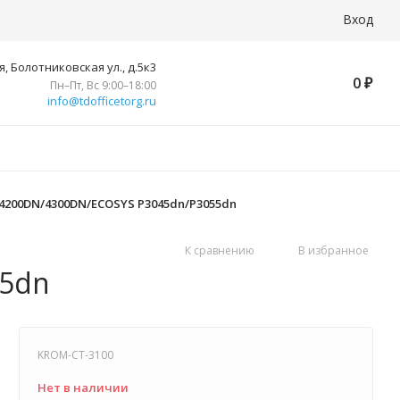
Вход
, Болотниковская ул., д.5к3
0
₽
Пн–Пт, Вс 9:00–18:00
info@tdofficetorg.ru
N/4200DN/4300DN/ECOSYS P3045dn/P3055dn
К сравнению
В избранное
55dn
KROM-CT-3100
Нет в наличии