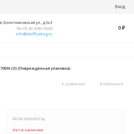
Вход
, Болотниковская ул., д.5к3
0
₽
Пн–Пт, Вс 9:00–18:00
info@tdofficetorg.ru
370DN (O) (Повреждённая упаковка)
К сравнению
В избранное
KROM-989606019p
Нет в наличии