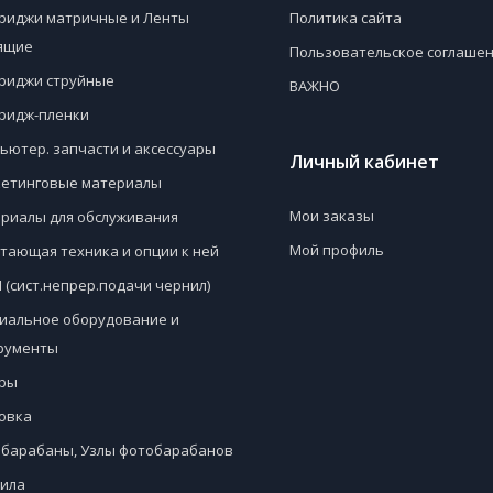
риджи матричные и Ленты
Политика сайта
ящие
Пользовательское соглаше
риджи струйные
ВАЖНО
ридж-пленки
ьютер. запчасти и аксессуары
Личный кабинет
етинговые материалы
Мои заказы
риалы для обслуживания
Мой профиль
тающая техника и опции к ней
 (сист.непрер.подачи чернил)
иальное оборудование и
рументы
ры
овка
барабаны, Узлы фотобарабанов
ила