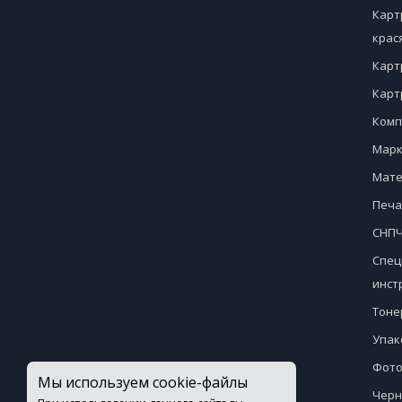
Карт
крас
Карт
Карт
Комп
Марк
Мате
Печа
СНПЧ
Спец
инст
Тоне
Упак
Фото
Мы используем cookie-файлы
Черн