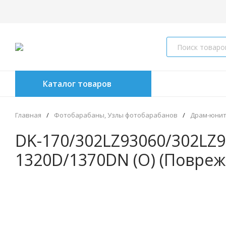
Каталог товаров
Главная
/
Фотобарабаны, Узлы фотобарабанов
/
Драм-юни
DK-170/302LZ93060/302LZ9
1320D/1370DN (O) (Повреж