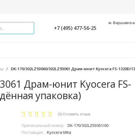
м. Варшавская
+7 (495) 477-56-25
ты
/
DK-170/302LZ93060/302LZ93061 Драм-юнит Kyocera FS-1320D/1
3061 Драм-юнит Kyocera FS-
дённая упаковка)
(0)
Оставить отзыв
Оригинальный номер:
DK-170/302LZ93061/60
Поставщик:
Kyocera-Mita