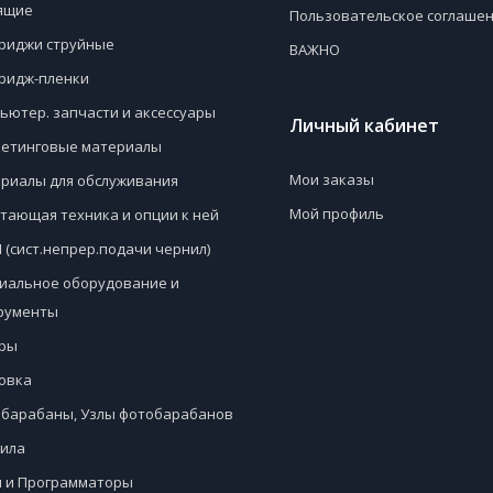
ящие
Пользовательское соглаше
риджи струйные
ВАЖНО
ридж-пленки
ьютер. запчасти и аксессуары
Личный кабинет
етинговые материалы
Мои заказы
риалы для обслуживания
Мой профиль
тающая техника и опции к ней
 (сист.непрер.подачи чернил)
иальное оборудование и
рументы
ры
овка
барабаны, Узлы фотобарабанов
ила
 и Программаторы