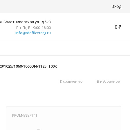
Вход
, Болотниковская ул., д.5к3
0
₽
Пн–Пт, Вс 9:00–18:00
info@tdofficetorg.ru
0/1025/1060/1060DN/1125, 100К
К сравнению
В избранное
KROM-9897141