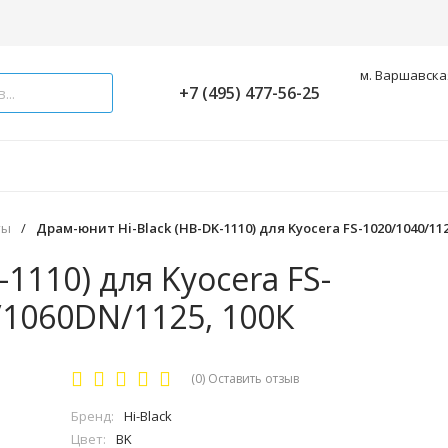
м. Варшавская
+7 (495) 477-56-25
ты
/
Драм-юнит Hi-Black (HB-DK-1110) для Kyocera FS-1020/1040/112
1110) для Kyocera FS-
/1060DN/1125, 100К
(0)
Оставить отзыв
Бренд:
Hi-Black
Цвет:
BK