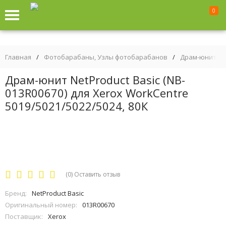
0
Главная
/
Фотобарабаны, Узлы фотобарабанов
/
Драм-юниты
Драм-юнит NetProduct Basic (NB-
013R00670) для Xerox WorkCentre
5019/5021/5022/5024, 80К
(0)
Оставить отзыв
Бренд:
NetProduct Basic
Оригинальный номер:
013R00670
Поставщик:
Xerox