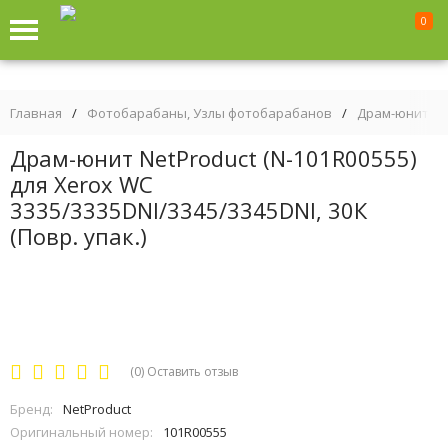
0
Главная
/
Фотобарабаны, Узлы фотобарабанов
/
Драм-юниты
Драм-юнит NetProduct (N-101R00555)
для Xerox WC
3335/3335DNI/3345/3345DNI, 30К
(Повр. упак.)
(0)
Оставить отзыв
Бренд:
NetProduct
Оригинальный номер:
101R00555