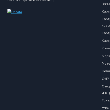
|
Политика персональных данных
Запч
Карт
Карт
крас
Карт
Карт
Комп
Марк
Мате
Печа
СНПЧ
Спец
инст
Тоне
Упак