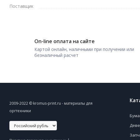
Поставщик
On-line оплата на сайте
Картой онлайн, наличными при получении или
безналичный расчет
Кат
2009-2022 © kromus-print.ru - материалы для
оргтехники
Бума
Деве
Запч