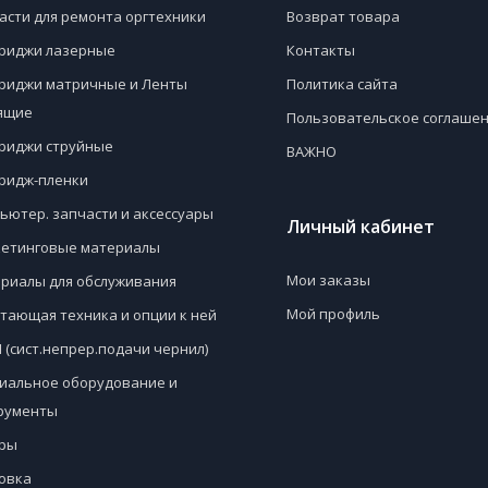
асти для ремонта оргтехники
Возврат товара
риджи лазерные
Контакты
риджи матричные и Ленты
Политика сайта
ящие
Пользовательское соглаше
риджи струйные
ВАЖНО
ридж-пленки
ьютер. запчасти и аксессуары
Личный кабинет
етинговые материалы
Мои заказы
риалы для обслуживания
Мой профиль
тающая техника и опции к ней
 (сист.непрер.подачи чернил)
иальное оборудование и
рументы
ры
овка