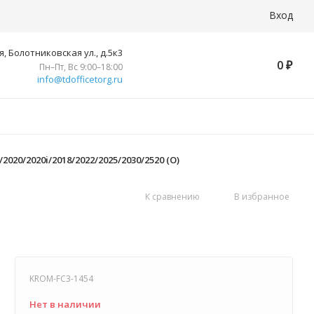
Вход
, Болотниковская ул., д.5к3
0
₽
Пн–Пт, Вс 9:00–18:00
info@tdofficetorg.ru
020/2020i/2018/2022/2025/2030/2520 (O)
К сравнению
В избранное
KROM-FC3-1454
Нет в наличии