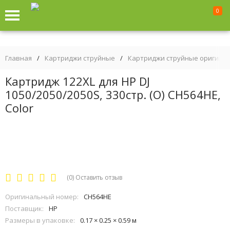
0
Главная
/
Картриджи струйные
/
Картриджи струйные оригина
Картридж 122XL для HP DJ
1050/2050/2050S, 330стр. (O) CH564HE,
Color
(0)
Оставить отзыв
Оригинальный номер:
CH564HE
Поставщик:
HP
Размеры в упаковке:
0.17 × 0.25 × 0.59 м