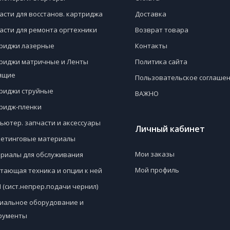
асти для восстанов. картриджа
Доставка
асти для ремонта оргтехники
Возврат товара
риджи лазерные
Контакты
риджи матричные и Ленты
Политика сайта
ящие
Пользовательское соглаше
риджи струйные
ВАЖНО
ридж-пленки
ьютер. запчасти и аксессуары
Личный кабинет
етинговые материалы
Мои заказы
риалы для обслуживания
Мой профиль
тающая техника и опции к ней
 (сист.непрер.подачи чернил)
иальное оборудование и
рументы