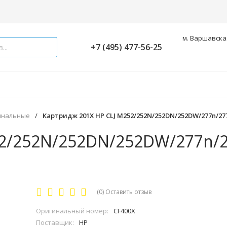
м. Варшавская
+7 (495) 477-56-25
инальные
/
Картридж 201X HP CLJ M252/252N/252DN/252DW/277n/277D
52/252N/252DN/252DW/277n/
(0)
Оставить отзыв
Оригинальный номер:
CF400X
Поставщик:
HP