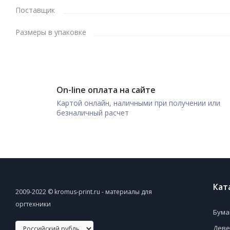
Поставщик
Размеры в упаковке
On-line оплата на сайте
Картой онлайн, наличными при получении или
безналичный расчет
Кат
2009-2022 © kromus-print.ru - материалы для
оргтехники
Бума
Деве