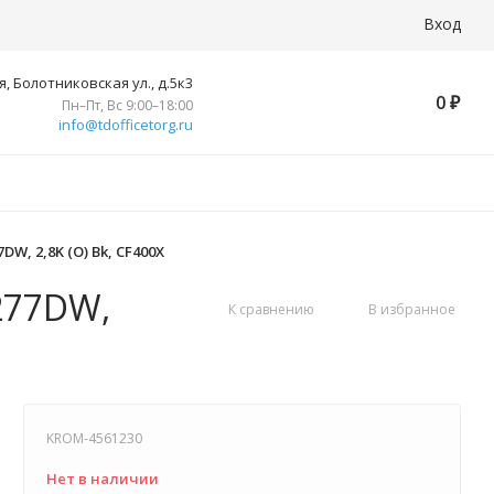
Вход
, Болотниковская ул., д.5к3
0
₽
Пн–Пт, Вс 9:00–18:00
info@tdofficetorg.ru
W, 2,8K (O) Bk, CF400X
277DW,
К сравнению
В избранное
KROM-4561230
Нет в наличии