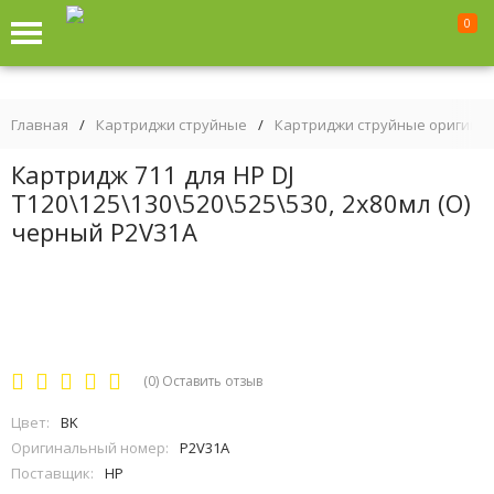
0
Главная
/
Картриджи струйные
/
Картриджи струйные оригина
Картридж 711 для HP DJ
T120\125\130\520\525\530, 2х80мл (О)
черный P2V31A
(0)
Оставить отзыв
Цвет:
BK
Оригинальный номер:
P2V31A
Поставщик:
HP