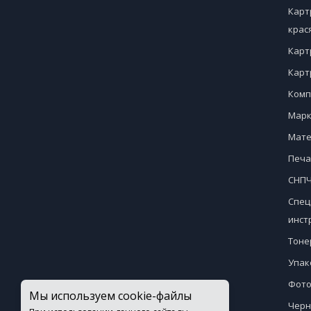
Карт
крас
Карт
Карт
Комп
Марк
Мате
Печа
СНПЧ
Спец
инст
Тоне
Упак
Фото
Мы используем cookie-файлы
Черн