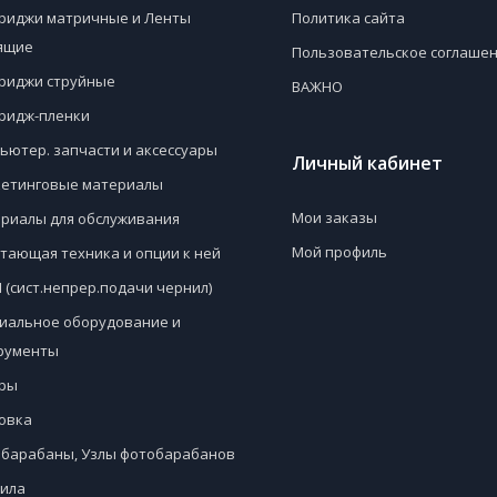
риджи матричные и Ленты
Политика сайта
ящие
Пользовательское соглаше
риджи струйные
ВАЖНО
ридж-пленки
ьютер. запчасти и аксессуары
Личный кабинет
етинговые материалы
Мои заказы
риалы для обслуживания
Мой профиль
тающая техника и опции к ней
 (сист.непрер.подачи чернил)
иальное оборудование и
рументы
ры
овка
барабаны, Узлы фотобарабанов
ила