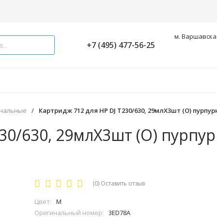
м. Варшавская
+7 (495) 477-56-25
инальные
/
Картридж 712 для HP DJ Т230/630, 29млХ3шт (О) пурпу
230/630, 29млХ3шт (О) пурпу
(0)
Оставить отзыв
Цвет:
M
Оригинальный номер:
3ED78A