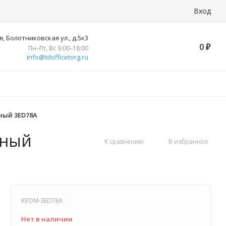
Вход
, Болотниковская ул., д.5к3
0
₽
Пн–Пт, Вс 9:00–18:00
info@tdofficetorg.ru
рный 3ED78A
рный
К сравнению
В избранное
KROM-3ED78A
Нет в наличии